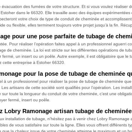
acuation des fumées de votre structure. Et si vous voulez réaliser de
toher dans le 66320. Elle travaille avec des équipes expérimentées da
cteront votre choix de type de conduit de cheminée et accomplissent le
 ou flexible, elles terminent toujours votre projet jusqu’à la fin. Récu
age pour une pose parfaite de tubage de chem
e. Pour réaliser l’opération faites appel à un professionnel aguerri 
ge de cheminée. La loi est stricte sur les différentes opérations de t
ermé, un insert ou un poêle. Autre exemple, il est obligatoire que le t
z cette entreprise à Estoher 66320.
Ramonage pour la pose de tubage de cheminée 
l à un professionnel pour réaliser la pose de tubage de cheminée que
Les artisans de cette société sont qualifiés pour l’opération. Les inst
ée sur toute la longueur du conduit de votre cheminée, c’est une obligat
yer fermé, insert ou poêle.
ez Lobry Ramonage artisan tubage de cheminée 
ux installation de tubage, n'hésitez pas à venir chez Lobry Ramonage
les de vous satisfaire sur toute la ligne. Elles vous offrent différents
ire que la chaleur issue de votre cheminée atteigne le maximum et un bo