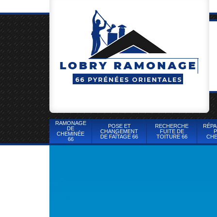
RAMONAGE
POSE ET
RECHERCHE
RÉPA
DE
CHANGEMENT
FUITE DE
P
CHEMINÉE
DE FAÎTAGE 66
TOITURE 66
CHE
66