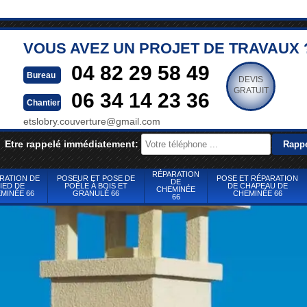
VOUS AVEZ UN PROJET DE TRAVAUX 
04 82 29 58 49
Bureau
DEVIS
GRATUIT
06 34 14 23 36
Chantier
etslobry.couverture@gmail.com
Etre rappelé immédiatement:
RÉPARATION
RATION DE
POSEUR ET POSE DE
POSE ET RÉPARATION
DE
IED DE
POÊLE À BOIS ET
DE CHAPEAU DE
CHEMINÉE
MINÉE 66
GRANULÉ 66
CHEMINÉE 66
66