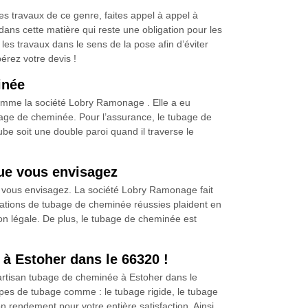
s travaux de ce genre, faites appel à appel à
ns cette matière qui reste une obligation pour les
s travaux dans le sens de la pose afin d’éviter
pérez votre devis !
inée
comme la société Lobry Ramonage . Elle a eu
ubage de cheminée. Pour l’assurance, le tubage de
ube soit une double paroi quand il traverse le
que vous envisagez
 vous envisagez. La société Lobry Ramonage fait
allations de tubage de cheminée réussies plaident en
ion légale. De plus, le tubage de cheminée est
à Estoher dans le 66320 !
 artisan tubage de cheminée à Estoher dans le
 types de tubage comme : le tubage rigide, le tubage
n rendement pour votre entière satisfaction. Ainsi,