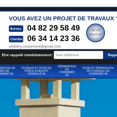
VOUS AVEZ UN PROJET DE TRAVAUX 
04 82 29 58 49
Bureau
DEVIS
GRATUIT
06 34 14 23 36
Chantier
etslobry.couverture@gmail.com
Etre rappelé immédiatement:
RÉPARATION
RATION DE
POSEUR ET POSE DE
POSE ET RÉPARATION
DE
IED DE
POÊLE À BOIS ET
DE CHAPEAU DE
CHEMINÉE
MINÉE 66
GRANULÉ 66
CHEMINÉE 66
66