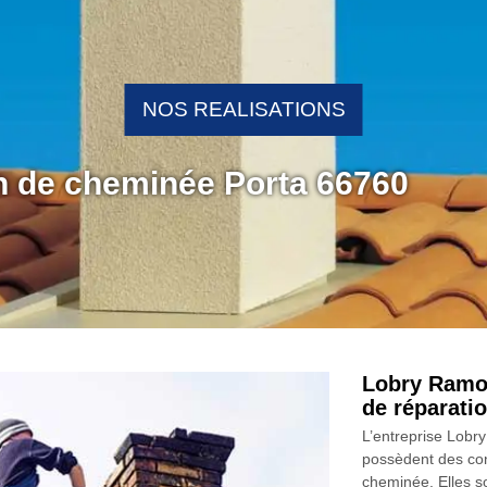
NOS REALISATIONS
on de cheminée Porta 66760
Lobry Ramon
de réparati
L’entreprise Lobr
possèdent des co
cheminée. Elles s