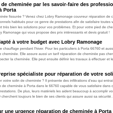
d de cheminée par les savoir-faire des profes
à Porta
minée fissurée ? Venez chez Lobry Ramonage couvreur réparation de c
rsonnels habitués pour ce genre de prestations afin de satisfaire tout
rès bien les solutions pour vos problèmes. Et pour votre pied de chem
bry Ramonage qui vous propose des prix intéressants et devis gratuit !
adapté à votre budget avec Lobry Ramonage
le chauffage pendant l’hiver. Pour les particuliers à Porta 66760 et au
 cheminée. Elle assure aussi un tarif réparation de cheminée pas cher, 
ter la cheminée. Elle peut ensuite définir les travaux à effectuer et le 
rise spécialiste pour réparation de votre soli
otre solin de cheminée ? Il présente des infiltrations d’eau qui entrain
de cheminée à Porta dans le 66760 capable de vous satisfaire dans ce 
estations. De plus, leurs matériels les aident beaucoup à accomplir vos 
erchent toujours le bien de ses clients qui assure aussi sa sécurité.
ur une urgence réparation de cheminée à Porta