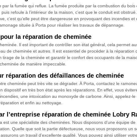
ée par la fumée qui reflue. La fumée produite par la combustion du boi
is refoule à l’intérieur de la maison, c’est que le conduit est obstrué. 
rave, c’est qu’elle peut être dangereuse en provoquant des incendies 
Ramonage située à Porta pour réaliser les travaux de dépannage.
 pour la réparation de cheminée
heminée. Il est important de contrôler son état général, cela permet au
peau de cheminée et autres. Il est essentiel de procéder à la réparation
on tirage de la cheminée et garantir le confort des occupants de la mai
 cheminée de manière impeccable.
 réparation des défaillances de cheminée
e votre cheminée peut très vite se dégrader. À Porta, contactez le ram
 dispositif en très bon état après les réparations. En effet, vous évite
incendies, une intoxication au monoxyde de carbone. Ainsi, appelez-le 
éparation et enfin au nettoyage.
par l’entreprise réparation de cheminée Lobry
 est une spécialiste des cheminées. Nous disposons d’une équipe de 
ration. Quelle que soit la partie défectueuse, nous vous proposons 
ssurons un travail d’excellente qualité. Vous pouvez ainsi utiliser vot