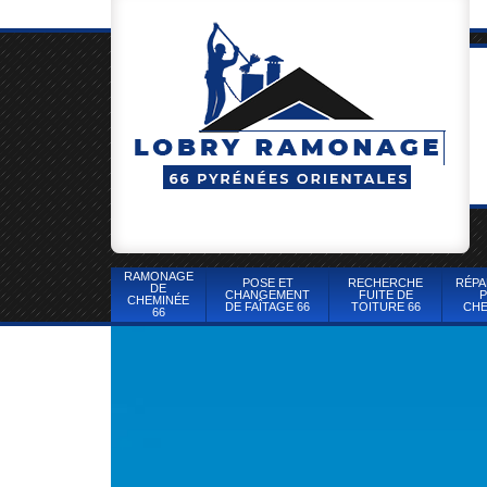
RAMONAGE
POSE ET
RECHERCHE
RÉPA
DE
CHANGEMENT
FUITE DE
P
CHEMINÉE
DE FAÎTAGE 66
TOITURE 66
CHE
66