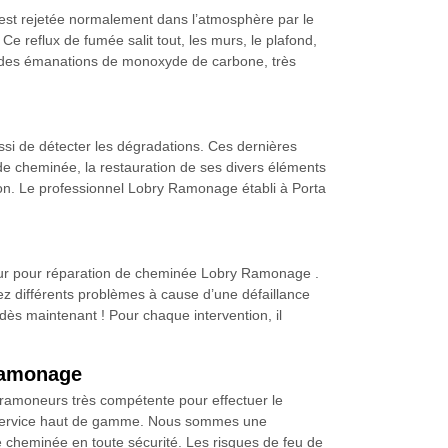
s est rejetée normalement dans l’atmosphère par le
Ce reflux de fumée salit tout, les murs, le plafond,
et des émanations de monoxyde de carbone, très
ssi de détecter les dégradations. Ces dernières
 de cheminée, la restauration de ses divers éléments
son. Le professionnel Lobry Ramonage établi à Porta
oneur pour réparation de cheminée Lobry Ramonage .
rez différents problèmes à cause d’une défaillance
dès maintenant ! Pour chaque intervention, il
 Ramonage
ramoneurs très compétente pour effectuer le
un service haut de gamme. Nous sommes une
re cheminée en toute sécurité. Les risques de feu de