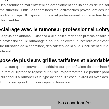
que les cheminées mal entretenues occasionnent des incendies de maiso
tte structure. Enfin, les cheminées mal entretenues provoquent des in
ry Ramonage . Il dispose du matériel professionnel pour effectuer le
us les meubles.
Éclairage avec le ramoneur professionnel Lob
depuis des années. Il dispose d’une solide formation professionnell
e professionnel, le ramonage a pour but d’éviter un incendie et d’évit
utilisation de la cheminée, des saletés, de la suie s’incrustent sur le
site web.
e de plusieurs grilles tarifaires et abordabl
touts qui ne peuvent que séduire tous propriétaires de cheminée à vo
e tarif qu’il propose repose sur plusieurs paramètres. Le premier param
e du conduit à ramoner et le type de conduit : conduit droit ou avec de
lle qui correspondent à leur capacité financière.
Nos coordonnées