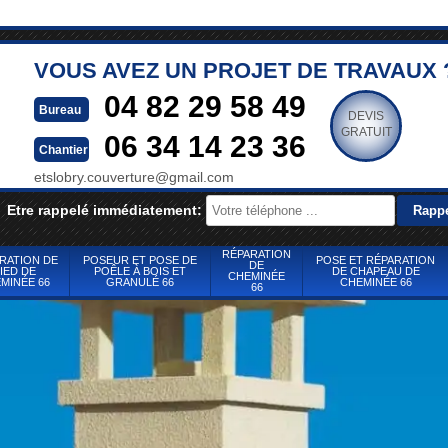
VOUS AVEZ UN PROJET DE TRAVAUX 
04 82 29 58 49
Bureau
DEVIS
GRATUIT
06 34 14 23 36
Chantier
etslobry.couverture@gmail.com
Etre rappelé immédiatement:
RÉPARATION
RATION DE
POSEUR ET POSE DE
POSE ET RÉPARATION
DE
IED DE
POÊLE À BOIS ET
DE CHAPEAU DE
CHEMINÉE
MINÉE 66
GRANULÉ 66
CHEMINÉE 66
66