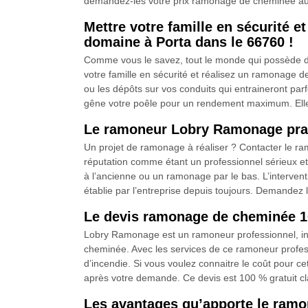
demandez-les votre prix ramonage de cheminée aux
Mettre votre famille en sécurité
domaine à Porta dans le 66760 !
Comme vous le savez, tout le monde qui possède de 
votre famille en sécurité et réalisez un ramonage
ou les dépôts sur vos conduits qui entraineront parf
gêne votre poêle pour un rendement maximum. Elles 
Le ramoneur Lobry Ramonage prat
Un projet de ramonage à réaliser ? Contacter le r
réputation comme étant un professionnel sérieux et c
à l’ancienne ou un ramonage par le bas. L’interventi
établie par l’entreprise depuis toujours. Demandez le
Le devis ramonage de cheminée 10
Lobry Ramonage est un ramoneur professionnel, inst
cheminée. Avec les services de ce ramoneur profess
d’incendie. Si vous voulez connaitre le coût pour ce
après votre demande. Ce devis est 100 % gratuit clai
Les avantages qu’apporte le ram