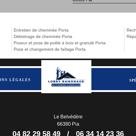
Entretien de cheminée Porta
Rech
Débistrage de cheminée Porta
Répa
Poseur et pose de poêle à bois et granulé Porta
Pose et changement de faîtage Porta
ONS LÉGALES
SP
Le Belvédère
66380 Pia
04 82 29 58 49
/
06 34 14 23 36