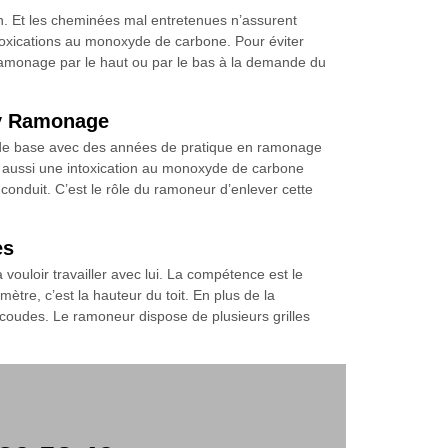
n. Et les cheminées mal entretenues n’assurent
toxications au monoxyde de carbone. Pour éviter
 ramonage par le haut ou par le bas à la demande du
ry Ramonage
e de base avec des années de pratique en ramonage
er aussi une intoxication au monoxyde de carbone
 conduit. C’est le rôle du ramoneur d’enlever cette
es
uloir travailler avec lui. La compétence est le
ètre, c’est la hauteur du toit. En plus de la
s coudes. Le ramoneur dispose de plusieurs grilles