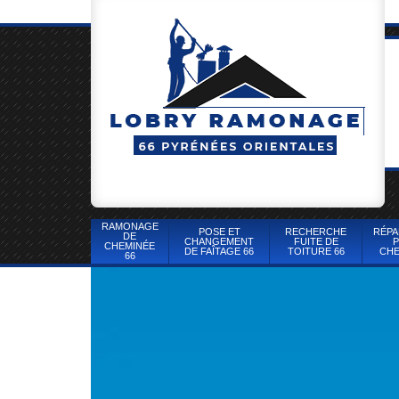
RAMONAGE
POSE ET
RECHERCHE
RÉPA
DE
CHANGEMENT
FUITE DE
P
CHEMINÉE
DE FAÎTAGE 66
TOITURE 66
CHE
66