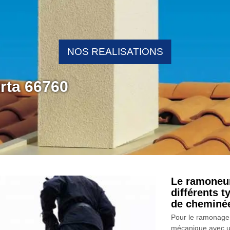
NOS REALISATIONS
rta 66760
Le ramoneur
différents 
de cheminé
Pour le ramonage 
mécanique avec ut