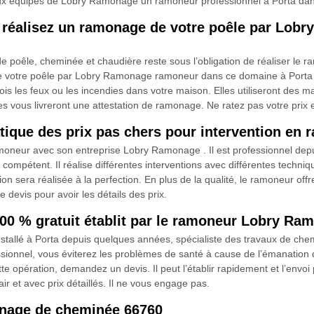
 équipes de Lobry Ramonage un ramoneur professionnel à Porta dans 
 et réalisez un ramonage de votre poêle par Lo
poêle, cheminée et chaudière reste sous l’obligation de réaliser le r
 de votre poêle par Lobry Ramonage ramoneur dans ce domaine à Porta 
ois les feux ou les incendies dans votre maison. Elles utiliseront des m
vous livreront une attestation de ramonage. Ne ratez pas votre prix et
ique des prix pas chers pour intervention en
amoneur avec son entreprise Lobry Ramonage . Il est professionnel dep
ompétent. Il réalise différentes interventions avec différentes techniqu
on sera réalisée à la perfection. En plus de la qualité, le ramoneur offr
 devis pour avoir les détails des prix.
0 % gratuit établit par le ramoneur Lobry Ra
allé à Porta depuis quelques années, spécialiste des travaux de chemi
ionnel, vous éviterez les problèmes de santé à cause de l’émanation d
tte opération, demandez un devis. Il peut l’établir rapidement et l’envo
r et avec prix détaillés. Il ne vous engage pas.
onage de cheminée 66760