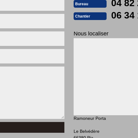
04 82 
Bureau
06 34 
Chantier
Nous localiser
Ramoneur Porta
Le Belvédère
66380 Pia