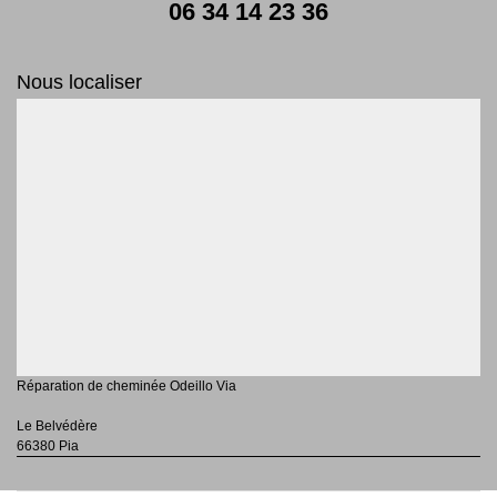
06 34 14 23 36
Nous localiser
Réparation de cheminée Odeillo Via
Le Belvédère
66380 Pia