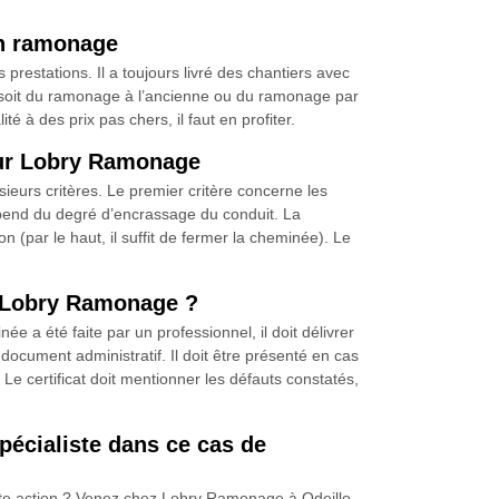
en ramonage
estations. Il a toujours livré des chantiers avec
 ce soit du ramonage à l’ancienne ou du ramonage par
té à des prix pas chers, il faut en profiter.
neur Lobry Ramonage
urs critères. Le premier critère concerne les
épend du degré d’encrassage du conduit. La
 (par le haut, il suffit de fermer la cheminée). Le
r Lobry Ramonage ?
 a été faite par un professionnel, il doit délivrer
cument administratif. Il doit être présenté en cas
 Le certificat doit mentionner les défauts constatés,
écialiste dans ce cas de
te action ? Venez chez Lobry Ramonage à Odeillo