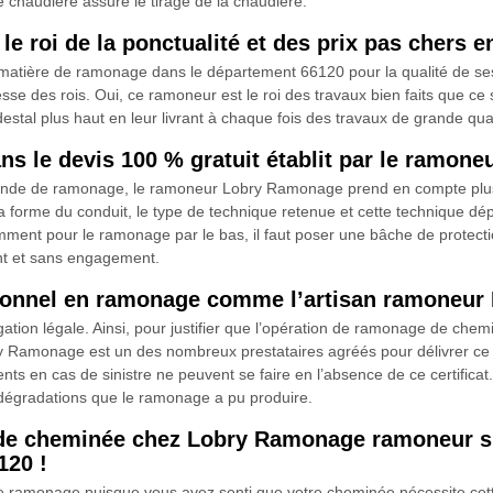
haudière assure le tirage de la chaudière.
e roi de la ponctualité et des prix pas chers 
ière de ramonage dans le département 66120 pour la qualité de ses pr
litesse des rois. Oui, ce ramoneur est le roi des travaux bien faits que
édestal plus haut en leur livrant à chaque fois des travaux de grande quali
dans le devis 100 % gratuit établit par le ramo
emande de ramonage, le ramoneur Lobry Ramonage prend en compte plusie
a forme du conduit, le type de technique retenue et cette technique d
ment pour le ramonage par le bas, il faut poser une bâche de protection
nt et sans engagement.
ssionnel en ramonage comme l’artisan ramoneu
on légale. Ainsi, pour justifier que l’opération de ramonage de cheminée
y Ramonage est un des nombreux prestataires agréés pour délivrer ce do
nts en cas de sinistre ne peuvent se faire en l’absence de ce certificat.
s dégradations que le ramonage a pu produire.
de cheminée chez Lobry Ramonage ramoneur sp
120 !
e ramonage puisque vous avez senti que votre cheminée nécessite cet