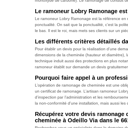
monoxyde de carbone). Le ramonage de conduit de c
Le ramoneur Lobry Ramonage est l
Le ramoneur Lobry Ramonage est la référence en mat
ponctualité. On sait que la ponctualité, c’est la po
le bas. Il est le roi, mais mets ses clients sur un pi
Les différents critères détaillés 
Pour établir un devis pour la réalisation d’une d
dimensions de la cheminée (hauteur et diamètre), l
technique induit aussi des protections en plus notam
ramoneur établit sur demande un devis gratuiteme
Pourquoi faire appel à un profe
L’opération de ramonage de cheminée est une obligati
un certificat de ramonage. L’artisan ramoneur Lobr
d’inspection par l’administration et les rembourseme
la non-conformité d'une installation, mais aussi le
Récupérez votre devis ramonage 
cheminée à Odeillo Via dans le 66
Recherchez-vous un spécialiste dans le domaine d