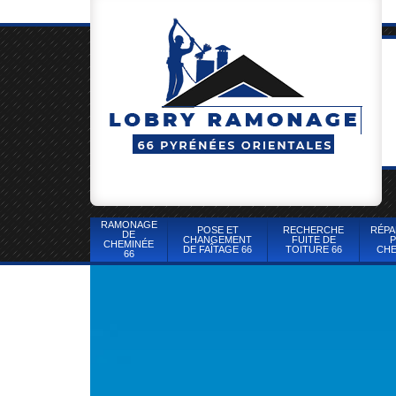
RAMONAGE
POSE ET
RECHERCHE
RÉPA
DE
CHANGEMENT
FUITE DE
P
CHEMINÉE
DE FAÎTAGE 66
TOITURE 66
CHE
66