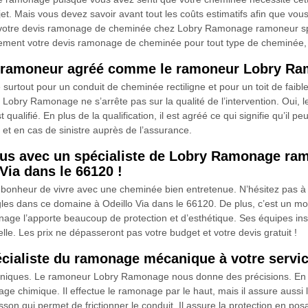
t. Mais vous devez savoir avant tout les coûts estimatifs afin que vous
 votre devis ramonage de cheminée chez Lobry Ramonage ramoneur spé
ement votre devis ramonage de cheminée pour tout type de cheminée, po
un ramoneur agréé comme le ramoneur Lobry R
 surtout pour un conduit de cheminée rectiligne et pour un toit de faible
obry Ramonage ne s’arrête pas sur la qualité de l’intervention. Oui
lifié. En plus de la qualification, il est agréé ce qui signifie qu’il peu
n et en cas de sinistre auprès de l’assurance.
ous avec un spécialiste de Lobry Ramonage ram
Via dans le 66120 !
de bonheur de vivre avec une cheminée bien entretenue. N’hésitez pas 
s dans ce domaine à Odeillo Via dans le 66120. De plus, c’est un mo
age l’apporte beaucoup de protection et d’esthétique. Ses équipes ins
lle. Les prix ne dépasseront pas votre budget et votre devis gratuit !
ialiste du ramonage mécanique à votre servi
echniques. Le ramoneur Lobry Ramonage nous donne des précisions. En t
e chimique. Il effectue le ramonage par le haut, mais il assure aussi
isson qui permet de frictionner le conduit. Il assure la protection en 