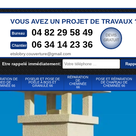
VOUS AVEZ UN PROJET DE TRAVAUX 
04 82 29 58 49
Bureau
DEVIS
GRATUIT
06 34 14 23 36
Chantier
etslobry.couverture@gmail.com
Etre rappelé immédiatement:
RÉPARATION
RATION DE
POSEUR ET POSE DE
POSE ET RÉPARATION
DE
IED DE
POÊLE À BOIS ET
DE CHAPEAU DE
CHEMINÉE
MINÉE 66
GRANULÉ 66
CHEMINÉE 66
66