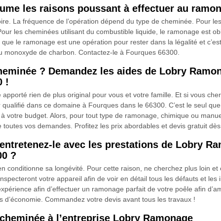
me les raisons poussant à effectuer au ramo
re. La fréquence de l’opération dépend du type de cheminée. Pour les 
our les cheminées utilisant du combustible liquide, le ramonage est obl
le ramonage est une opération pour rester dans la légalité et c’est a
s au monoxyde de charbon. Contactez-le à Fourques 66300.
heminée ? Demandez les aides de Lobry Ramon
 !
apporté rien de plus original pour vous et votre famille. Et si vous c
lifié dans ce domaine à Fourques dans le 66300. C’est le seul que v
és à votre budget. Alors, pour tout type de ramonage, chimique ou ma
re toutes vos demandes. Profitez les prix abordables et devis gratuit dès
t entretenez-le avec les prestations de Lobry 
00 ?
en conditionne sa longévité. Pour cette raison, ne cherchez plus loin
ecteront votre appareil afin de voir en détail tous les défauts et les
xpérience afin d’effectuer un ramonage parfait de votre poêle afin d’
us d’économie. Commandez votre devis avant tous les travaux !
 cheminée à l’entreprise Lobry Ramonage