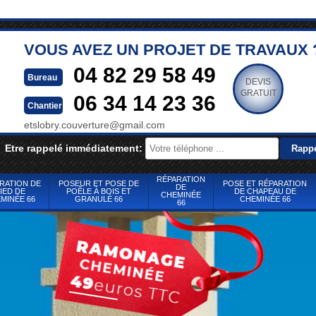
VOUS AVEZ UN PROJET DE TRAVAUX 
04 82 29 58 49
Bureau
DEVIS
GRATUIT
06 34 14 23 36
Chantier
etslobry.couverture@gmail.com
Etre rappelé immédiatement:
RÉPARATION
RATION DE
POSEUR ET POSE DE
POSE ET RÉPARATION
DE
IED DE
POÊLE À BOIS ET
DE CHAPEAU DE
CHEMINÉE
MINÉE 66
GRANULÉ 66
CHEMINÉE 66
66