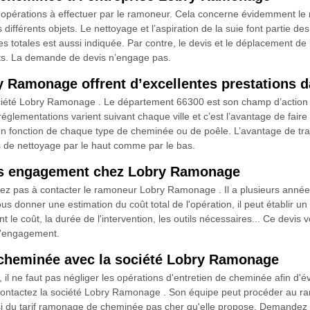
opérations à effectuer par le ramoneur. Cela concerne évidemment le 
s différents objets. Le nettoyage et l’aspiration de la suie font partie d
s totales est aussi indiquée. Par contre, le devis et le déplacement d
ts. La demande de devis n’engage pas.
y Ramonage offrent d’excellentes prestations d
iété Lobry Ramonage . Le département 66300 est son champ d’action pro
églementations varient suivant chaque ville et c’est l’avantage de faire
en fonction de chaque type de cheminée ou de poêle. L’avantage de trav
s de nettoyage par le haut comme par le bas.
s engagement chez Lobry Ramonage
z pas à contacter le ramoneur Lobry Ramonage . Il a plusieurs années 
s donner une estimation du coût total de l'opération, il peut établir 
nt le coût, la durée de l'intervention, les outils nécessaires... Ce devi
d'engagement.
 cheminée avec la société Lobry Ramonage
 il ne faut pas négliger les opérations d'entretien de cheminée afin d'é
ontactez la société Lobry Ramonage . Son équipe peut procéder au ram
ussi du tarif ramonage de cheminée pas cher qu'elle propose. Demandez vo