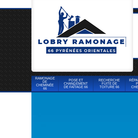
RAMONAGE
POSE ET
RECHERCHE
RÉPA
DE
CHANGEMENT
FUITE DE
P
CHEMINÉE
DE FAÎTAGE 66
TOITURE 66
CHE
66