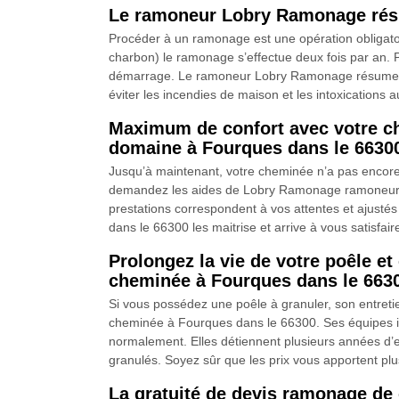
Le ramoneur Lobry Ramonage résu
Procéder à un ramonage est une opération obligatoi
charbon) le ramonage s’effectue deux fois par an. P
démarrage. Le ramoneur Lobry Ramonage résume que 
éviter les incendies de maison et les intoxication
Maximum de confort avec votre c
domaine à Fourques dans le 66300
Jusqu’à maintenant, votre cheminée n’a pas encore 
demandez les aides de Lobry Ramonage ramoneur qua
prestations correspondent à vos attentes et ajust
dans le 66300 les maitrise et arrive à vous satisfai
Prolongez la vie de votre poêle e
cheminée à Fourques dans le 663
Si vous possédez une poêle à granuler, son entreti
cheminée à Fourques dans le 66300. Ses équipes insp
normalement. Elles détiennent plusieurs années d’e
granulés. Soyez sûr que les prix vous apportent pl
La gratuité de devis ramonage de