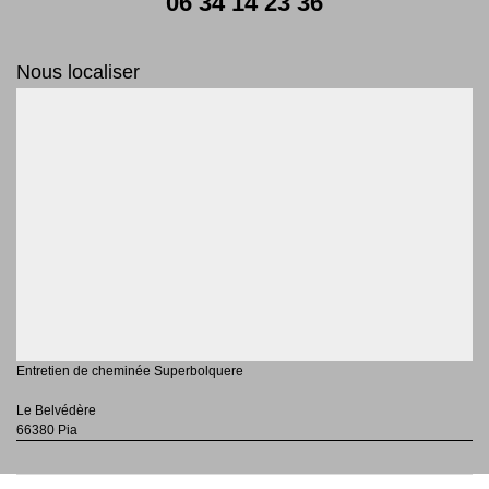
06 34 14 23 36
Nous localiser
Entretien de cheminée Superbolquere
Le Belvédère
66380 Pia