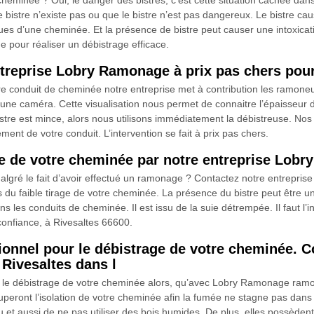
heminée ? Oui, le danger des bistres, c’est cette situation cachée dans
le bistre n’existe pas ou que le bistre n’est pas dangereux. Le bistre 
es d’une cheminée. Et la présence de bistre peut causer une intoxicati
 pour réaliser un débistrage efficace.
ntreprise Lobry Ramonage à prix pas chers pou
re conduit de cheminée notre entreprise met à contribution les ramoneu
t une caméra. Cette visualisation nous permet de connaitre l’épaisseur 
bistre est mince, alors nous utilisons immédiatement la débistreuse. Nos 
ement de votre conduit. L’intervention se fait à prix pas chers.
age de votre cheminée par notre entreprise Lob
malgré le fait d’avoir effectué un ramonage ? Contactez notre entrepri
 du faible tirage de votre cheminée. La présence du bistre peut être une
les conduits de cheminée. Il est issu de la suie détrempée. Il faut l’
 confiance, à Rivesaltes 66600.
ionnel pour le débistrage de votre cheminée. C
Rivesaltes dans l
ur le débistrage de votre cheminée alors, qu’avec Lobry Ramonage ram
peront l’isolation de votre cheminée afin la fumée ne stagne pas dans 
u et aussi de ne pas utiliser des bois humides. De plus, elles possèden