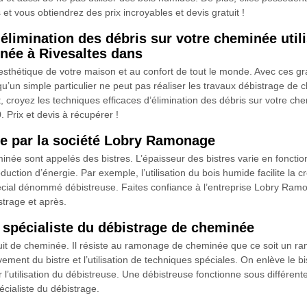
t vous obtiendrez des prix incroyables et devis gratuit !
’élimination des débris sur votre cheminée ut
inée à Rivesaltes dans
sthétique de votre maison et au confort de tout le monde. Avec ces gra
’un simple particulier ne peut pas réaliser les travaux débistrage de ch
, croyez les techniques efficaces d’élimination des débris sur votre c
 Prix et devis à récupérer !
e par la société Lobry Ramonage
minée sont appelés des bistres. L’épaisseur des bistres varie en fonct
oduction d’énergie. Par exemple, l’utilisation du bois humide facilite la c
pécial dénommé débistreuse. Faites confiance à l’entreprise Lobry Ramon
istrage et après.
 spécialiste du débistrage de cheminée
duit de cheminée. Il résiste au ramonage de cheminée que ce soit un r
ement du bistre et l’utilisation de techniques spéciales. On enlève le bi
ar l’utilisation du débistreuse. Une débistreuse fonctionne sous différen
cialiste du débistrage.