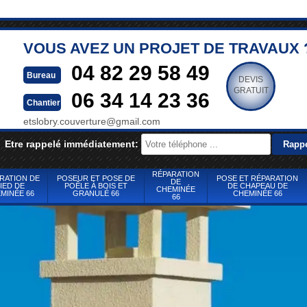
VOUS AVEZ UN PROJET DE TRAVAUX 
04 82 29 58 49
Bureau
DEVIS
GRATUIT
06 34 14 23 36
Chantier
etslobry.couverture@gmail.com
Etre rappelé immédiatement:
RÉPARATION
RATION DE
POSEUR ET POSE DE
POSE ET RÉPARATION
DE
IED DE
POÊLE À BOIS ET
DE CHAPEAU DE
CHEMINÉE
MINÉE 66
GRANULÉ 66
CHEMINÉE 66
66