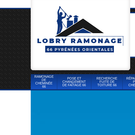
RAMONAGE
POSE ET
RECHERCHE
RÉPA
DE
CHANGEMENT
FUITE DE
P
CHEMINÉE
DE FAÎTAGE 66
TOITURE 66
CHE
66