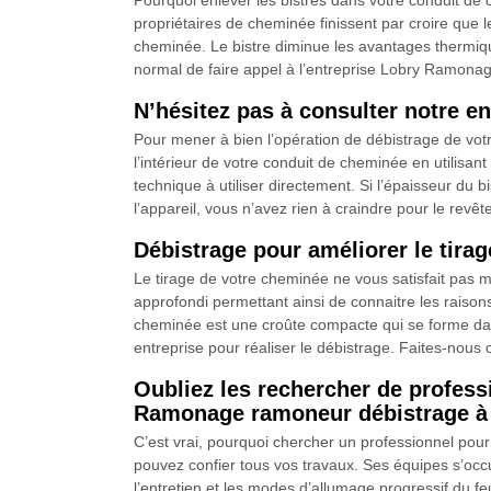
Pourquoi enlever les bistres dans votre conduit de c
propriétaires de cheminée finissent par croire que 
cheminée. Le bistre diminue les avantages thermiqu
normal de faire appel à l’entreprise Lobry Ramonage
N’hésitez pas à consulter notre e
Pour mener à bien l’opération de débistrage de vot
l’intérieur de votre conduit de cheminée en utilisan
technique à utiliser directement. Si l’épaisseur du 
l’appareil, vous n’avez rien à craindre pour le revêt
Débistrage pour améliorer le tir
Le tirage de votre cheminée ne vous satisfait pas 
approfondi permettant ainsi de connaitre les raisons
cheminée est une croûte compacte qui se forme dans 
entreprise pour réaliser le débistrage. Faites-nous
Oubliez les rechercher de profess
Ramonage ramoneur débistrage à 
C’est vrai, pourquoi chercher un professionnel po
pouvez confier tous vos travaux. Ses équipes s’occu
l’entretien et les modes d’allumage progressif du fe