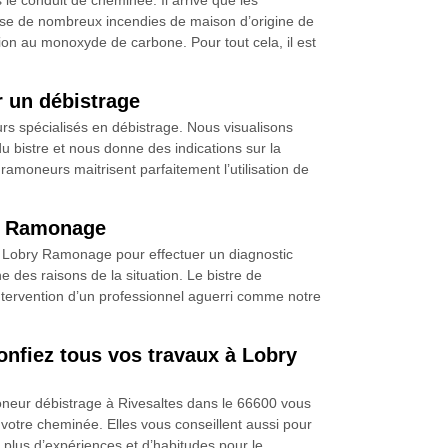
 le conduit de cheminée. Il arrive que les
cause de nombreux incendies de maison d’origine de
on au monoxyde de carbone. Pour tout cela, il est
r un débistrage
rs spécialisés en débistrage. Nous visualisons
du bistre et nous donne des indications sur la
ramoneurs maitrisent parfaitement l’utilisation de
ry Ramonage
se Lobry Ramonage pour effectuer un diagnostic
 des raisons de la situation. Le bistre de
intervention d’un professionnel aguerri comme notre
onfiez tous vos travaux à Lobry
oneur débistrage à Rivesaltes dans le 66600 vous
votre cheminée. Elles vous conseillent aussi pour
t plus d’expériences et d’habitudes pour le