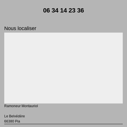
06 34 14 23 36
Nous localiser
Ramoneur Montauriol
Le Belvédère
66380 Pia