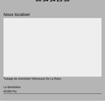
Nous localiser
Tubage de cheminée Villeneuve De La Raho
Le Belvédère
66380 Pia