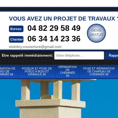
VOUS AVEZ UN PROJET DE TRAVAUX 
04 82 29 58 49
Bureau
DEVIS
GRATUIT
06 34 14 23 36
Chantier
etslobry.couverture@gmail.com
Etre rappelé immédiatement:
RÉPARATION
RATION DE
POSEUR ET POSE DE
POSE ET RÉPARATION
DE
IED DE
POÊLE À BOIS ET
DE CHAPEAU DE
CHEMINÉE
MINÉE 66
GRANULÉ 66
CHEMINÉE 66
66