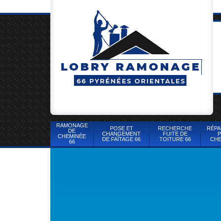
RAMONAGE
POSE ET
RECHERCHE
RÉPA
DE
CHANGEMENT
FUITE DE
P
CHEMINÉE
DE FAÎTAGE 66
TOITURE 66
CHE
66