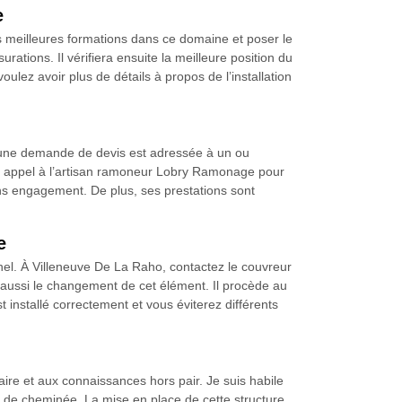
e
s meilleures formations dans ce domaine et poser le
rations. Il vérifiera ensuite la meilleure position du
 voulez avoir plus de détails à propos de l’installation
a, une demande de devis est adressée à un ou
aites appel à l’artisan ramoneur Lobry Ramonage pour
ns engagement. De plus, ses prestations sont
e
el. À Villeneuve De La Raho, contactez le couvreur
 aussi le changement de cet élément. Il procède au
 installé correctement et vous éviterez différents
re et aux connaissances hors pair. Je suis habile
u de cheminée. La mise en place de cette structure