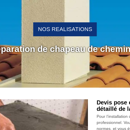
NOS REALISATIONS
réparation de chapeau de chemin
Devis pose 
détaillé de
Pour l’installatio
professionnel. Vous
normes, et vous é