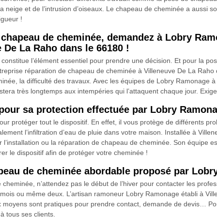
 la neige et de l’intrusion d’oiseaux. Le chapeau de cheminée a aussi so
gueur !
 de chapeau de cheminée, demandez à Lobry Ram
 De La Raho dans le 66180 !
ion constitue l’élément essentiel pour prendre une décision. Et pour la
eprise réparation de chapeau de cheminée à Villeneuve De La Raho dan
minée, la difficulté des travaux. Avec les équipes de Lobry Ramonage 
tera très longtemps aux intempéries qui l’attaquent chaque jour. Exigez 
pour sa protection effectuée par Lobry Ramon
r protéger tout le dispositif. En effet, il vous protège de différents
galement l’infiltration d’eau de pluie dans votre maison. Installée à Vi
ur l’installation ou la réparation de chapeau de cheminée. Son équipe e
er le dispositif afin de protéger votre cheminée !
hapeau de cheminée abordable proposé par Lob
 cheminée, n’attendez pas le début de l’hiver pour contacter les profe
 mois ou même deux. L’artisan ramoneur Lobry Ramonage établi à Vill
ux moyens sont pratiques pour prendre contact, demande de devis… Pour
 à tous ses clients.