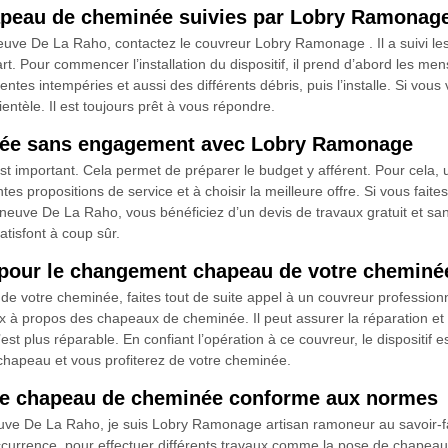
chapeau de cheminée suivies par Lobry Ramonag
neuve De La Raho, contactez le couvreur Lobry Ramonage . Il a suivi le
. Pour commencer l’installation du dispositif, il prend d’abord les mensu
férentes intempéries et aussi des différents débris, puis l’installe. Si vous
ntèle. Il est toujours prêt à vous répondre.
née sans engagement avec Lobry Ramonage
 est important. Cela permet de préparer le budget y afférent. Pour cel
entes propositions de service et à choisir la meilleure offre. Si vous f
neuve De La Raho, vous bénéficiez d’un devis de travaux gratuit et sa
atisfont à coup sûr.
pour le changement chapeau de votre cheminé
 votre cheminée, faites tout de suite appel à un couvreur professionn
x à propos des chapeaux de cheminée. Il peut assurer la réparation et
lus réparable. En confiant l’opération à ce couvreur, le dispositif est
chapeau et vous profiterez de votre cheminée.
de chapeau de cheminée conforme aux normes
ve De La Raho, je suis Lobry Ramonage artisan ramoneur au savoir-fai
’occurrence, pour effectuer différents travaux comme la pose de chapea