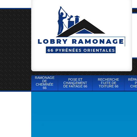
RAMONAGE
POSE ET
RECHERCHE
RÉPA
DE
CHANGEMENT
FUITE DE
P
CHEMINÉE
DE FAÎTAGE 66
TOITURE 66
CHE
66