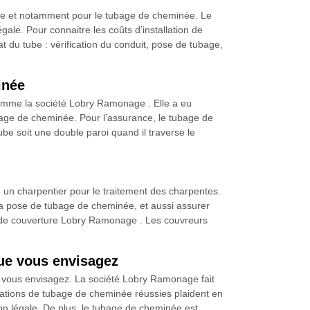
née et notamment pour le tubage de cheminée. Le
ale. Pour connaitre les coûts d’installation de
t du tube : vérification du conduit, pose de tubage,
inée
comme la société Lobry Ramonage . Elle a eu
ubage de cheminée. Pour l’assurance, le tubage de
ube soit une double paroi quand il traverse le
s, un charpentier pour le traitement des charpentes.
r la pose de tubage de cheminée, et aussi assurer
té de couverture Lobry Ramonage . Les couvreurs
que vous envisagez
 vous envisagez. La société Lobry Ramonage fait
allations de tubage de cheminée réussies plaident en
ion légale. De plus, le tubage de cheminée est