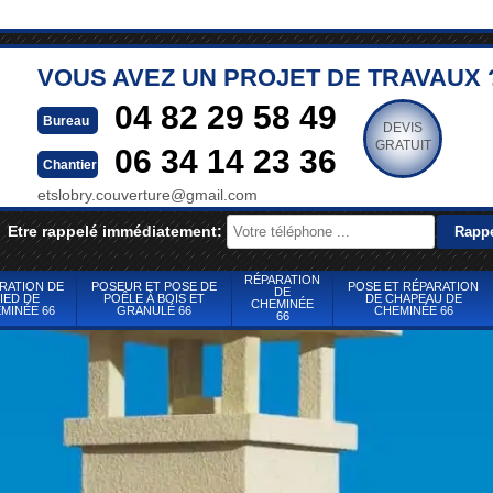
VOUS AVEZ UN PROJET DE TRAVAUX 
04 82 29 58 49
Bureau
DEVIS
GRATUIT
06 34 14 23 36
Chantier
etslobry.couverture@gmail.com
Etre rappelé immédiatement:
RÉPARATION
RATION DE
POSEUR ET POSE DE
POSE ET RÉPARATION
DE
IED DE
POÊLE À BOIS ET
DE CHAPEAU DE
CHEMINÉE
MINÉE 66
GRANULÉ 66
CHEMINÉE 66
66