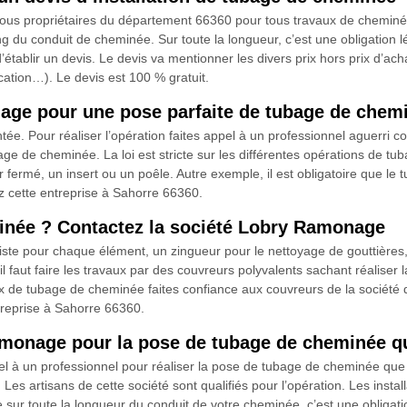
 tous propriétaires du département 66360 pour tous travaux de chemi
 du conduit de cheminée. Sur toute la longueur, c’est une obligation lég
ablir un devis. Le devis va mentionner les divers prix hors prix d’acha
cation…). Le devis est 100 % gratuit.
age pour une pose parfaite de tubage de chem
e. Pour réaliser l’opération faites appel à un professionnel aguerri 
ge de cheminée. La loi est stricte sur les différentes opérations de t
ermé, un insert ou un poêle. Autre exemple, il est obligatoire que le t
z cette entreprise à Sahorre 66360.
inée ? Contactez la société Lobry Ramonage
ialiste pour chaque élément, un zingueur pour le nettoyage de gouttière
 il faut faire les travaux par des couvreurs polyvalents sachant réalise
aux de tubage de cheminée faites confiance aux couvreurs de la socié
treprise à Sahorre 66360.
Ramonage pour la pose de tubage de cheminée 
l à un professionnel pour réaliser la pose de tubage de cheminée que
Les artisans de cette société sont qualifiés pour l’opération. Les inst
ée sur toute la longueur du conduit de votre cheminée, c’est une obligat