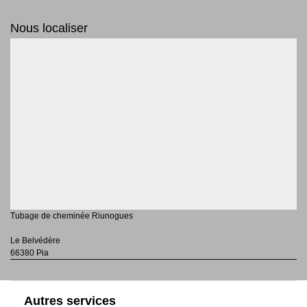
Nous localiser
Tubage de cheminée Riunogues
Le Belvédère
66380 Pia
Autres services