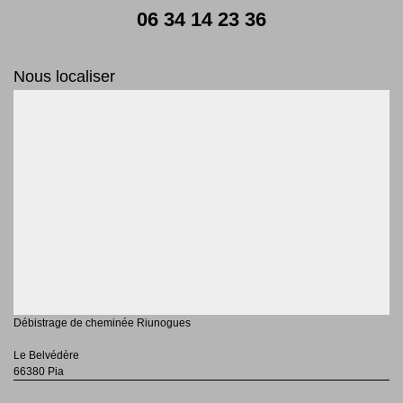
06 34 14 23 36
Nous localiser
Débistrage de cheminée Riunogues
Le Belvédère
66380 Pia