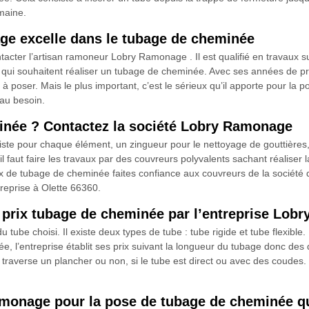
maine.
ge excelle dans le tubage de cheminée
acter l’artisan ramoneur Lobry Ramonage . Il est qualifié en travaux su
res qui souhaitent réaliser un tubage de cheminée. Avec ses années de pr
à poser. Mais le plus important, c’est le sérieux qu’il apporte pour la p
 au besoin.
inée ? Contactez la société Lobry Ramonage
ialiste pour chaque élément, un zingueur pour le nettoyage de gouttière
 il faut faire les travaux par des couvreurs polyvalents sachant réalise
aux de tubage de cheminée faites confiance aux couvreurs de la socié
reprise à Olette 66360.
e prix tubage de cheminée par l’entreprise Lo
tube choisi. Il existe deux types de tube : tube rigide et tube flexible.
ée, l’entreprise établit ses prix suivant la longueur du tubage donc de
ge traverse un plancher ou non, si le tube est direct ou avec des coudes.
Ramonage pour la pose de tubage de cheminée 