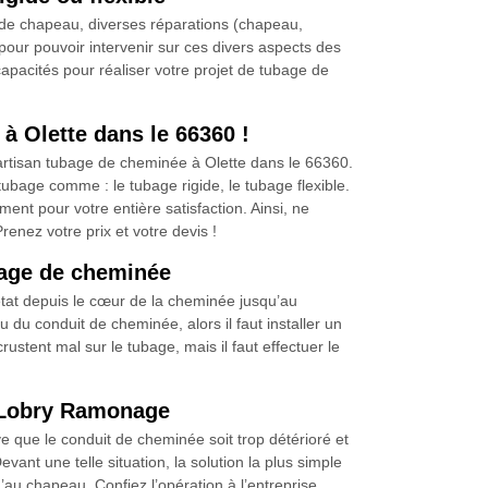
 de chapeau, diverses réparations (chapeau,
pour pouvoir intervenir sur ces divers aspects des
apacités pour réaliser votre projet de tubage de
à Olette dans le 66360 !
artisan tubage de cheminée à Olette dans le 66360.
 tubage comme : le tubage rigide, le tubage flexible.
nt pour votre entière satisfaction. Ainsi, ne
enez votre prix et votre devis !
bage de cheminée
état depuis le cœur de la cheminée jusqu’au
du conduit de cheminée, alors il faut installer un
rustent mal sur le tubage, mais il faut effectuer le
e Lobry Ramonage
e que le conduit de cheminée soit trop détérioré et
ant une telle situation, la solution la plus simple
’au chapeau. Confiez l’opération à l’entreprise