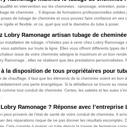
ualifié en intervention sur les cheminées : ramonage, entretien, pose
tubage de cheminée… Il dispose de formations professionnelles solides 
es poses de tubage de cheminée et vous pouvez faire confiance en ses c
rigide et flexible, et ce, quel que soit le diamètre du tube à poser.
ez Lobry Ramonage artisan tubage de cheminée 
ux installation de tubage, n'hésitez pas à venir chez Lobry Ramonage 
ous satisfaire sur toute la ligne. Elles vous offrent différents types de
a chaleur issue de votre cheminée atteigne le maximum et un bon rendeme
y Ramonage , elles ne réalisent que des prestations personnalisées. Pr
 la disposition de tous propriétaires pour tu
e de chauffage, il faut que les éléments de la cheminée soient en bon 
iatement une perte énergétique. Si la défaillance se trouve au niveau 
nt comme tout conduit de cheminée. Certes, les saletés et les suies s’inc
.
e Lobry Ramonage ? Réponse avec l’entrepris
peut provenir de l’état de santé de votre conduit de cheminée. Il arriv
er des réparations risque de ne pas donner les résultats escomptés. Dev
ée. Cela consiste à insérer un tube depuis la trappe de fermeture jusqu