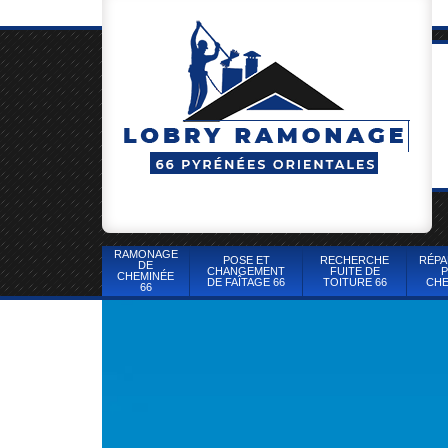
RAMONAGE
POSE ET
RECHERCHE
RÉPA
DE
CHANGEMENT
FUITE DE
P
CHEMINÉE
DE FAÎTAGE 66
TOITURE 66
CHE
66