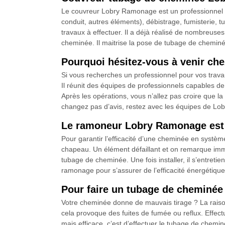
Le couvreur Lobry Ramonage est un professionnel q
conduit, autres éléments), débistrage, fumisterie, 
travaux à effectuer. Il a déjà réalisé de nombreus
cheminée. Il maitrise la pose de tubage de cheminée 
Pourquoi hésitez-vous à venir ch
Si vous recherches un professionnel pour vos trava
Il réunit des équipes de professionnels capables de v
Après les opérations, vous n’allez pas croire que l
changez pas d’avis, restez avec les équipes de Lobr
Le ramoneur Lobry Ramonage est à
Pour garantir l’efficacité d’une cheminée en systèm
chapeau. Un élément défaillant et on remarque imméd
tubage de cheminée. Une fois installer, il s’entretie
ramonage pour s’assurer de l’efficacité énergétique
Pour faire un tubage de cheminé
Votre cheminée donne de mauvais tirage ? La raison 
cela provoque des fuites de fumée ou reflux. Effectu
mais efficace, c’est d’effectuer le tubage de chemin