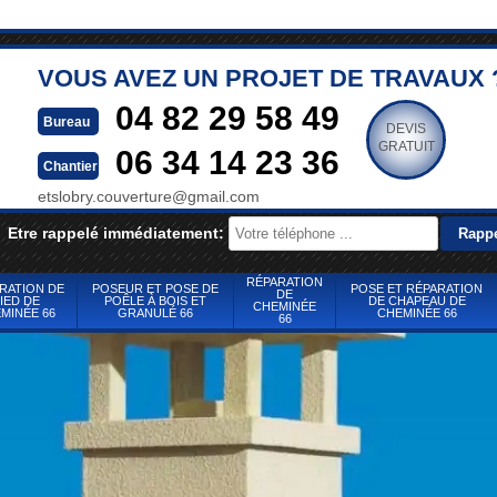
VOUS AVEZ UN PROJET DE TRAVAUX 
04 82 29 58 49
Bureau
DEVIS
GRATUIT
06 34 14 23 36
Chantier
etslobry.couverture@gmail.com
Etre rappelé immédiatement:
RÉPARATION
RATION DE
POSEUR ET POSE DE
POSE ET RÉPARATION
DE
IED DE
POÊLE À BOIS ET
DE CHAPEAU DE
CHEMINÉE
MINÉE 66
GRANULÉ 66
CHEMINÉE 66
66