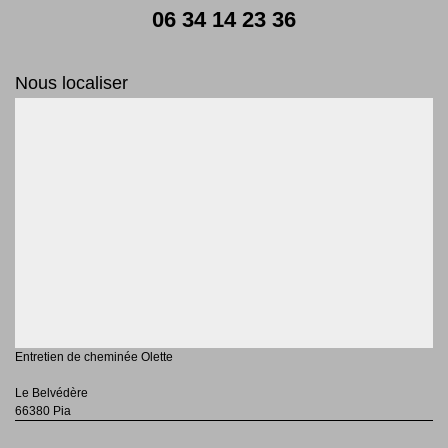
06 34 14 23 36
Nous localiser
Entretien de cheminée Olette
Le Belvédère
66380 Pia