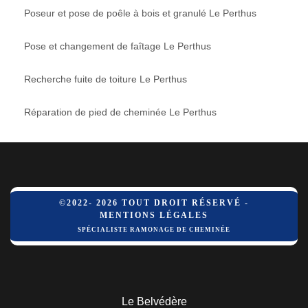
Poseur et pose de poêle à bois et granulé Le Perthus
Pose et changement de faîtage Le Perthus
Recherche fuite de toiture Le Perthus
Réparation de pied de cheminée Le Perthus
©2022- 2026 TOUT DROIT RÉSERVÉ -
MENTIONS LÉGALES
SPÉCIALISTE RAMONAGE DE CHEMINÉE
Le Belvédère