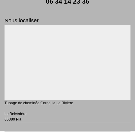
06 34 14 23 36
Nous localiser
Tubage de cheminée Corneilla La Riviere
Le Belvédère
66380 Pia