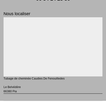
Nous localiser
Tubage de cheminée Caudies De Fenouilledes
Le Belvédère
66380 Pia