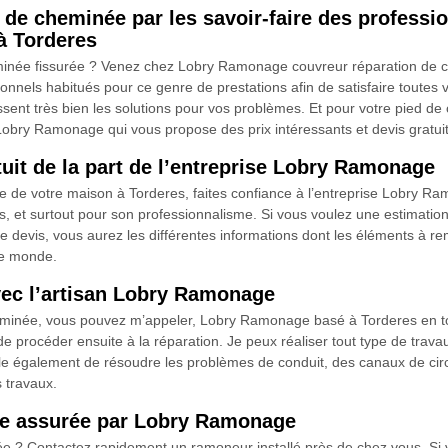
d de cheminée par les savoir-faire des profes
à Torderes
minée fissurée ? Venez chez Lobry Ramonage couvreur réparation de c
rsonnels habitués pour ce genre de prestations afin de satisfaire tout
t très bien les solutions pour vos problèmes. Et pour votre pied de c
 Lobry Ramonage qui vous propose des prix intéressants et devis gratuit
uit de la part de l’entreprise Lobry Ramonage
 de votre maison à Torderes, faites confiance à l’entreprise Lobry Ram
ons, et surtout pour son professionnalisme. Si vous voulez une estimat
 devis, vous aurez les différentes informations dont les éléments à rem
 le monde.
vec l’artisan Lobry Ramonage
heminée, vous pouvez m’appeler, Lobry Ramonage basé à Torderes en 
de procéder ensuite à la réparation. Je peux réaliser tout type de trav
ble également de résoudre les problèmes de conduit, des canaux de circu
 travaux.
née assurée par Lobry Ramonage
e ? Contactez rapidement un ramoneur installé près de chez vous. Si 