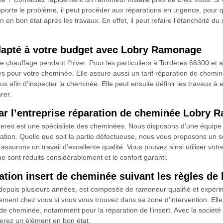
rte le problème, il peut procéder aux réparations en urgence, pour que
en bon état après les travaux. En effet, il peut refaire l’étanchéité du
adapté à votre budget avec Lobry Ramonage
e chauffage pendant l’hiver. Pour les particuliers à Torderes 66300 et a
 pour votre cheminée. Elle assure aussi un tarif réparation de chemin
s afin d’inspecter la cheminée. Elle peut ensuite définir les travaux à ef
rer.
par l’entreprise réparation de cheminée Lobry
eres est une spécialiste des cheminées. Nous disposons d’une équipe 
ration. Quelle que soit la partie défectueuse, nous vous proposons 
ssurons un travail d’excellente qualité. Vous pouvez ainsi utiliser vot
ont réduits considérablement et le confort garanti.
tion insert de cheminée suivant les règles de l
depuis plusieurs années, est composée de ramoneur qualifié et expér
ement chez vous si vous vous trouvez dans sa zone d’intervention. Elle c
n de cheminée, notamment pour la réparation de l’insert. Avec la sociét
uverez un élément en bon état.