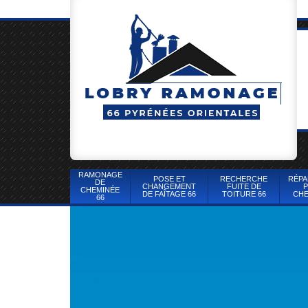
RAMONAGE
POSE ET
RECHERCHE
RÉPA
DE
CHANGEMENT
FUITE DE
P
CHEMINÉE
DE FAÎTAGE 66
TOITURE 66
CHE
66