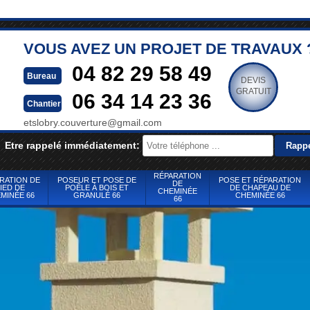
VOUS AVEZ UN PROJET DE TRAVAUX 
04 82 29 58 49
Bureau
DEVIS
GRATUIT
06 34 14 23 36
Chantier
etslobry.couverture@gmail.com
Etre rappelé immédiatement:
RÉPARATION
RATION DE
POSEUR ET POSE DE
POSE ET RÉPARATION
DE
IED DE
POÊLE À BOIS ET
DE CHAPEAU DE
CHEMINÉE
MINÉE 66
GRANULÉ 66
CHEMINÉE 66
66