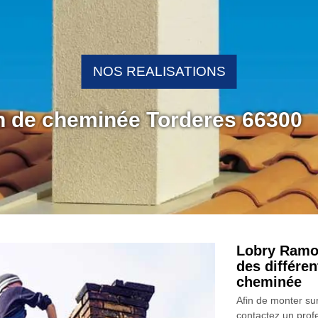
NOS REALISATIONS
on de cheminée Torderes 66300
Lobry Ramon
des différe
cheminée
Afin de monter sur
contactez un prof