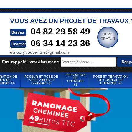
VOUS AVEZ UN PROJET DE TRAVAUX 
04 82 29 58 49
Bureau
DEVIS
GRATUIT
06 34 14 23 36
Chantier
etslobry.couverture@gmail.com
Etre rappelé immédiatement:
RÉPARATION
RATION DE
POSEUR ET POSE DE
POSE ET RÉPARATION
DE
IED DE
POÊLE À BOIS ET
DE CHAPEAU DE
CHEMINÉE
MINÉE 66
GRANULÉ 66
CHEMINÉE 66
66