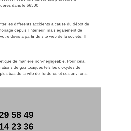
rderes dans le 66300 !
viter les différents accidents à cause du dépôt de
onage depuis l'intérieur, mais également de
tre devis à partir du site web de la société. Il
gétique de manière non-négligeable. Pour cela,
tions de gaz toxiques tels les dioxydes de
lus bas de la ville de Torderes et ses environs.
29 58 49
14 23 36