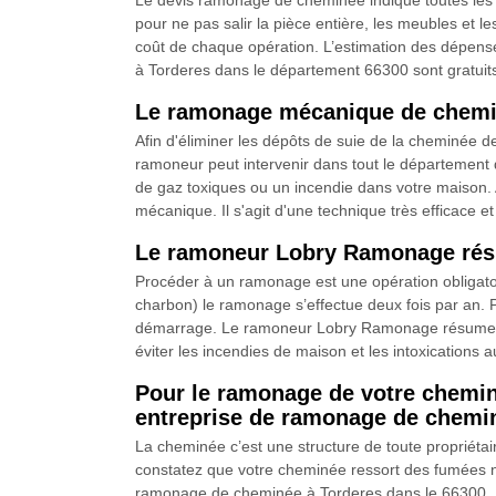
Le devis ramonage de cheminée indique toutes les 
pour ne pas salir la pièce entière, les meubles et le
coût de chaque opération. L’estimation des dépense
à Torderes dans le département 66300 sont gratui
Le ramonage mécanique de chemi
Afin d'éliminer les dépôts de suie de la cheminée
ramoneur peut intervenir dans tout le département d
de gaz toxiques ou un incendie dans votre maison. 
mécanique. Il s'agit d'une technique très efficace e
Le ramoneur Lobry Ramonage résu
Procéder à un ramonage est une opération obligatoi
charbon) le ramonage s’effectue deux fois par an. P
démarrage. Le ramoneur Lobry Ramonage résume que 
éviter les incendies de maison et les intoxication
Pour le ramonage de votre chemi
entreprise de ramonage de chemin
La cheminée c’est une structure de toute propriétair
constatez que votre cheminée ressort des fumées n
ramonage de cheminée à Torderes dans le 66300. El