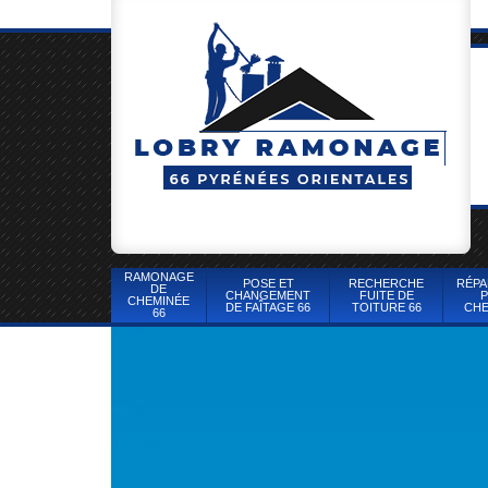
RAMONAGE
POSE ET
RECHERCHE
RÉPA
DE
CHANGEMENT
FUITE DE
P
CHEMINÉE
DE FAÎTAGE 66
TOITURE 66
CHE
66