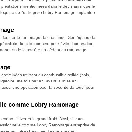
ramonage du conduit, la protection indispensable
es prestations mentionnées dans le devis ainsi que le
e l’équipe de l’entreprise Lobry Ramonage implantée
onage
r effectuer le ramonage de cheminée. Son équipe de
pécialiste dans le domaine pour éviter l'émanation
 ramoneurs de la société procèdent au ramonage
nage
cheminées utilisant du combustible solide (bois,
igatoire une fois par an, avant la mise en
ussi une opération pour la sécurité de tous, pour
nnelle comme Lobry Ramonage
dant l’hiver et le grand froid. Ainsi, si vous
rofessionnelle comme Lobry Ramonage entreprise de
éserver votre cheminée. Les prix restent