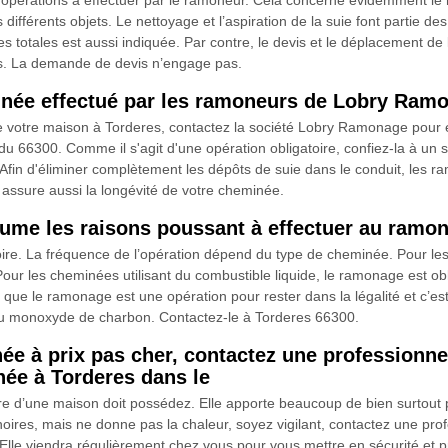
opérations à effectuer par le ramoneur. Cela concerne évidemment le 
s différents objets. Le nettoyage et l’aspiration de la suie font partie d
s totales est aussi indiquée. Par contre, le devis et le déplacement d
ts. La demande de devis n’engage pas.
née effectué par les ramoneurs de Lobry Ram
 de votre maison à Torderes, contactez la société Lobry Ramonage pou
u 66300. Comme il s'agit d'une opération obligatoire, confiez-la à un s
Afin d'éliminer complètement les dépôts de suie dans le conduit, les
t assure aussi la longévité de votre cheminée.
me les raisons poussant à effectuer au ramo
re. La fréquence de l’opération dépend du type de cheminée. Pour les 
our les cheminées utilisant du combustible liquide, le ramonage est obl
le ramonage est une opération pour rester dans la légalité et c’est a
s au monoxyde de charbon. Contactez-le à Torderes 66300.
née à prix pas cher, contactez une professio
ée à Torderes dans le
e d’une maison doit possédez. Elle apporte beaucoup de bien surtout pen
oires, mais ne donne pas la chaleur, soyez vigilant, contactez une p
le viendra régulièrement chez vous pour vous mettre en sécurité et pr