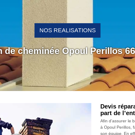
NOS REALISATIONS
n de cheminée Opoul Perillos 6
Devis répar
part de l’e
Afin d’assurer le
à Opoul Perillos, 
son équipe. En eff