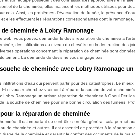
los et son équipe possèdent des connaissances approfondies en matièr
entiel de la cheminée, elles maitrisent les méthodes utilisées pour déc
r cela. Ainsi, les problèmes d’évacuation de fumée, la présence d’eau 
er, et elles effectuent les réparations correspondantes dont le ramonage,
n de cheminée à Lobry Ramonage
site web, vous pouvez demander le devis réparation de cheminée à l’a
eminée, des infiltrations au niveau du chevêtre ou la destruction des j
 diverses opérations concernant la réparation de cheminée sont données 
atuitement. La demande de devis ne vous engage pas.
e souche de cheminée avec Lobry Ramonage un 
infiltrations d’eau qui peuvent partir pour des catastrophes. Le mieux 
ux. Et si vous recherchez vraiment à réparer la souche de votre cheminé
c Lobry Ramonage un artisan réparation de cheminée à Opoul Perillos 
n de la souche de cheminée pour une bonne circulation des fumées. Profit
 pour la réparation de cheminée
heminée. Il est important de contrôler son état général, cela permet au
peau de cheminée et autres. Il est essentiel de procéder à la réparation
on tirage de la cheminée et garantir le confort des occupants de la ma