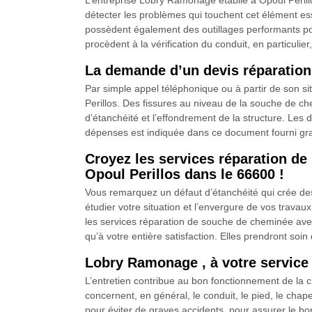
L’entreprise Lobry Ramonage établie à Opoul Peril
détecter les problèmes qui touchent cet élément ess
possèdent également des outillages performants pou
procèdent à la vérification du conduit, en particuli
La demande d’un devis réparatio
Par simple appel téléphonique ou à partir de son 
Perillos. Des fissures au niveau de la souche de ch
d’étanchéité et l’effondrement de la structure. Les
dépenses est indiquée dans ce document fourni gr
Croyez les services réparation d
Opoul Perillos dans le 66600 !
Vous remarquez un défaut d’étanchéité qui crée des 
étudier votre situation et l’envergure de vos trava
les services réparation de souche de cheminée ave
qu’à votre entière satisfaction. Elles prendront soi
Lobry Ramonage , à votre service
L’entretien contribue au bon fonctionnement de la c
concernent, en général, le conduit, le pied, le cha
pour éviter de graves accidents, pour assurer le b