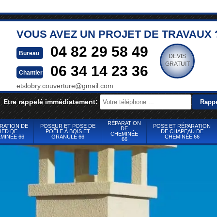
VOUS AVEZ UN PROJET DE TRAVAUX 
04 82 29 58 49
Bureau
DEVIS
GRATUIT
06 34 14 23 36
Chantier
etslobry.couverture@gmail.com
Etre rappelé immédiatement:
RÉPARATION
RATION DE
POSEUR ET POSE DE
POSE ET RÉPARATION
DE
IED DE
POÊLE À BOIS ET
DE CHAPEAU DE
CHEMINÉE
MINÉE 66
GRANULÉ 66
CHEMINÉE 66
66