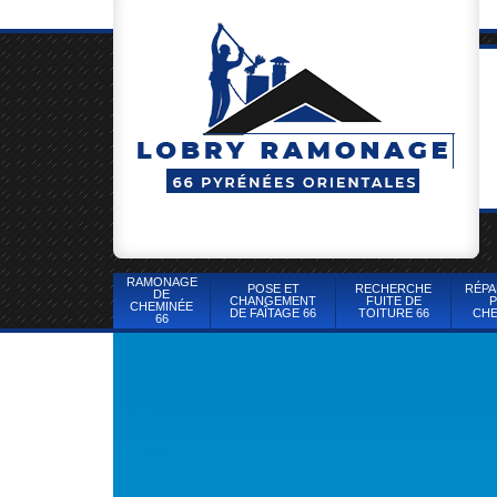
RAMONAGE
POSE ET
RECHERCHE
RÉPA
DE
CHANGEMENT
FUITE DE
P
CHEMINÉE
DE FAÎTAGE 66
TOITURE 66
CHE
66