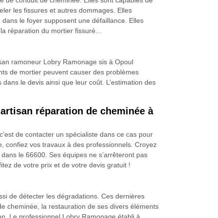
e de conduit de cheminée. Elles sont capables de
eler les fissures et autres dommages. Elles
dans le foyer supposent une défaillance. Elles
 la réparation du mortier fissuré…
rtisan ramoneur Lobry Ramonage sis à Opoul
oints de mortier peuvent causer des problèmes
dans le devis ainsi que leur coût. L’estimation des
artisan réparation de cheminée à
c’est de contacter un spécialiste dans ce cas pour
e, confiez vos travaux à des professionnels. Croyez
dans le 66600. Ses équipes ne s’arrêteront pas
ez de votre prix et de votre devis gratuit !
ssi de détecter les dégradations. Ces dernières
 de cheminée, la restauration de ses divers éléments
ison. Le professionnel Lobry Ramonage établi à