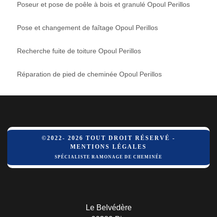
Poseur et pose de poêle à bois et granulé Opoul Perillos
Pose et changement de faîtage Opoul Perillos
Recherche fuite de toiture Opoul Perillos
Réparation de pied de cheminée Opoul Perillos
©2022- 2026 TOUT DROIT RÉSERVÉ -
MENTIONS LÉGALES
SPÉCIALISTE RAMONAGE DE CHEMINÉE
Le Belvédère