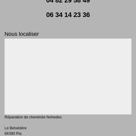
04 82 29 58 49
06 34 14 23 36
Nous localiser
Réparation de cheminée Nohedes
Le Belvédère
66380 Pia