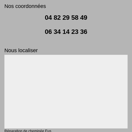
Nos coordonnées
04 82 29 58 49
06 34 14 23 36
Nous localiser
Réparation de cheminée Eus