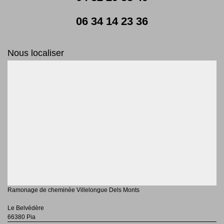
06 34 14 23 36
Nous localiser
Ramonage de cheminée Villelongue Dels Monts
Le Belvédère
66380 Pia