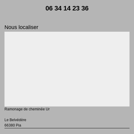
06 34 14 23 36
Nous localiser
Ramonage de cheminée Ur
Le Belvédère
66380 Pia