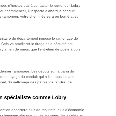
inée, n’hésitez pas à contacter le ramoneur Lobry
Pour commencer, il inspecte d’abord le conduit.
ce ramoneur, votre cheminée sera en bon état et
t sanitaire du département impose le ramonage de
Cela va améliorer le tirage et la sécurité est
y a rien de mieux que l’entretien de poêle à bois
u dernier ramonage. Les dépôts sur la paroi du
 le nettoyage du conduit qui a lieu tous les ans,
reil, du nettoyage des parois, de la vitre, de
un spécialiste comme Lobry
ention apportera plus de résultats, plus d’économie
 cheminée afin que toutes les suies, les saletés, et