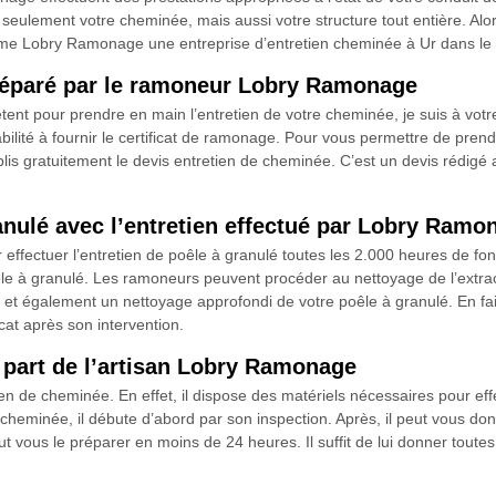
n seulement votre cheminée, mais aussi votre structure tout entière. Alo
mme Lobry Ramonage une entreprise d’entretien cheminée à Ur dans le
préparé par le ramoneur Lobry Ramonage
tent pour prendre en main l’entretien de votre cheminée, je suis à v
is habilité à fournir le certificat de ramonage. Pour vous permettre de pr
tablis gratuitement le devis entretien de cheminée. C’est un devis rédigé
nulé avec l’entretien effectué par Lobry Ramo
r effectuer l’entretien de poêle à granulé toutes les 2.000 heures de 
êle à granulé. Les ramoneurs peuvent procéder au nettoyage de l’extra
tif et également un nettoyage approfondi de votre poêle à granulé. En f
cat après son intervention.
 part de l’artisan Lobry Ramonage
n de cheminée. En effet, il dispose des matériels nécessaires pour effec
cheminée, il débute d’abord par son inspection. Après, il peut vous donne
 vous le préparer en moins de 24 heures. Il suffit de lui donner toutes le