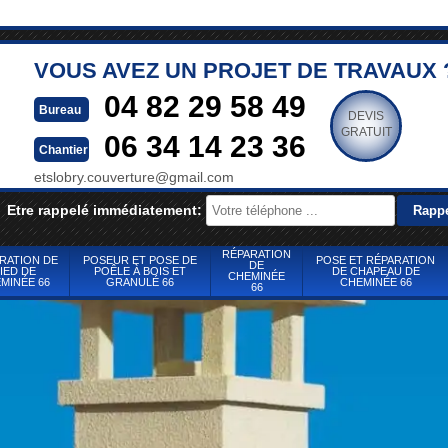
VOUS AVEZ UN PROJET DE TRAVAUX 
04 82 29 58 49
Bureau
DEVIS
GRATUIT
06 34 14 23 36
Chantier
etslobry.couverture@gmail.com
Etre rappelé immédiatement:
RÉPARATION
RATION DE
POSEUR ET POSE DE
POSE ET RÉPARATION
DE
IED DE
POÊLE À BOIS ET
DE CHAPEAU DE
CHEMINÉE
MINÉE 66
GRANULÉ 66
CHEMINÉE 66
66