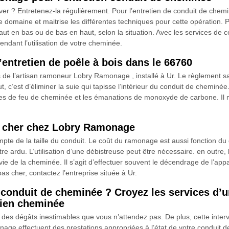
ver ? Entretenez-la régulièrement. Pour l’entretien de conduit de chem
e domaine et maitrise les différentes techniques pour cette opération. 
t en bas ou de bas en haut, selon la situation. Avec les services de 
ndant l’utilisation de votre cheminée.
’entretien de poêle à bois dans le 66760
ités de l’artisan ramoneur Lobry Ramonage , installé à Ur. Le règlemen
c’est d’éliminer la suie qui tapisse l’intérieur du conduit de cheminée. 
ues de feu de cheminée et les émanations de monoxyde de carbone. Il n’
s cher chez Lobry Ramonage
mpte de la taille du conduit. Le coût du ramonage est aussi fonction d
être ardu. L’utilisation d’une débistreuse peut être nécessaire. en outre,
 vie de la cheminée. Il s’agit d’effectuer souvent le décendrage de l’appa
 pas cher, contactez l’entreprise située à Ur.
e conduit de cheminée ? Croyez les services d’
tien cheminée
des dégâts inestimables que vous n’attendez pas. De plus, cette interv
age effectuent des prestations appropriées à l’état de votre conduit de