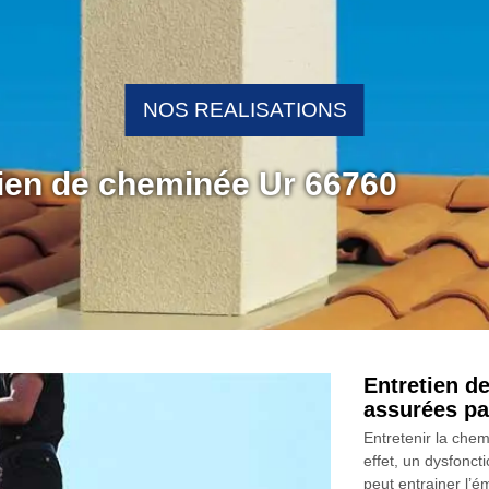
NOS REALISATIONS
tien de cheminée Ur 66760
Entretien d
assurées p
Entretenir la chem
effet, un dysfonc
peut entrainer l’