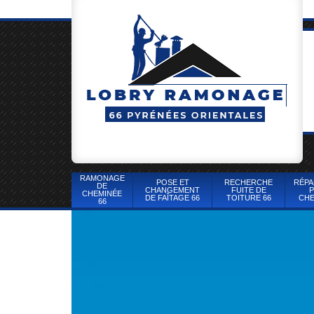
RAMONAGE
POSE ET
RECHERCHE
RÉPA
DE
CHANGEMENT
FUITE DE
P
CHEMINÉE
DE FAÎTAGE 66
TOITURE 66
CHE
66