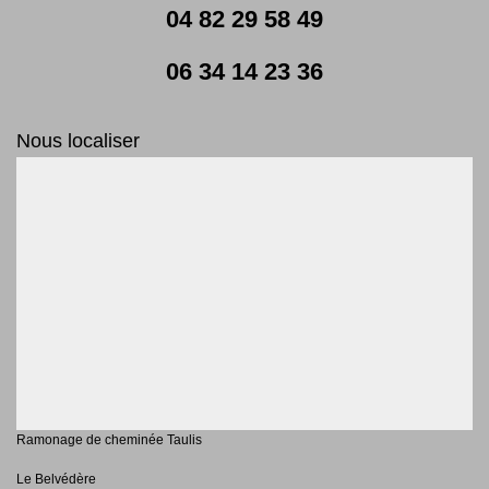
04 82 29 58 49
06 34 14 23 36
Nous localiser
Ramonage de cheminée Taulis
Le Belvédère