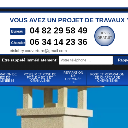
VOUS AVEZ UN PROJET DE TRAVAUX 
04 82 29 58 49
Bureau
DEVIS
GRATUIT
06 34 14 23 36
Chantier
etslobry.couverture@gmail.com
Etre rappelé immédiatement:
RÉPARATION
RATION DE
POSEUR ET POSE DE
POSE ET RÉPARATION
DE
IED DE
POÊLE À BOIS ET
DE CHAPEAU DE
CHEMINÉE
MINÉE 66
GRANULÉ 66
CHEMINÉE 66
66