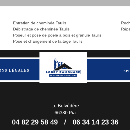
Entretien de cheminée Taulis
Reche
Débistrage de cheminée Taulis
Répa
Poseur et pose de poêle à bois et granulé Taulis
Pose et changement de faîtage Taulis
ONS LÉGALES
SP
Le Belvédère
66380 Pia
04 82 29 58 49
/
06 34 14 23 36