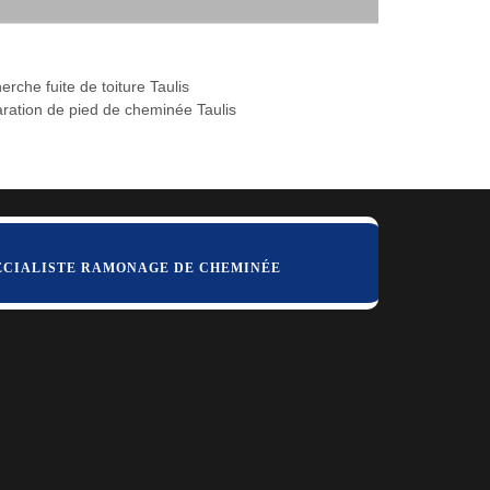
rche fuite de toiture Taulis
ration de pied de cheminée Taulis
ÉCIALISTE RAMONAGE DE CHEMINÉE