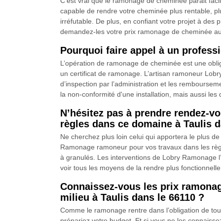
C’est vrai que le ramonage de cheminée parait facile
capable de rendre votre cheminée plus rentable, pl
irréfutable. De plus, en confiant votre projet à de
demandez-les votre prix ramonage de cheminée aux
Pourquoi faire appel à un profe
L’opération de ramonage de cheminée est une obligati
un certificat de ramonage. L’artisan ramoneur Lobr
d’inspection par l’administration et les rembourseme
la non-conformité d'une installation, mais aussi le
N’hésitez pas à prendre rendez-v
règles dans ce domaine à Taulis d
Ne cherchez plus loin celui qui apportera le plus 
Ramonage ramoneur pour vos travaux dans les règle
à granulés. Les interventions de Lobry Ramonage l’
voir tous les moyens de la rendre plus fonctionnelle
Connaissez-vous les prix ramona
milieu à Taulis dans le 66110 ?
Comme le ramonage rentre dans l’obligation de tout 
prépariez votre budget. Et si vous ne les connais