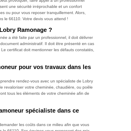
 peut provoquer, faire appel à un professionnel
ent une sécurité irréprochable et un confort
ses ou pour vous reposer tranquillement. Alors,
le 66110. Votre devis vous attend !
r Lobry Ramonage ?
 a été faite par un professionnel, il doit délivrer
cument administratif. Il doit être présenté en cas
 Le certificat doit mentionner les défauts constatés,
oneur pour vos travaux dans les
à prendre rendez-vous avec un spécialiste de Lobry
 revaloriser votre cheminée, chaudière, ou poêle
ont tous les éléments de votre cheminée afin de
amoneur spécialiste dans ce
z demander les coûts dans ce milieu afin que vous
s le 66110. Ses équipes vous proposent des prix