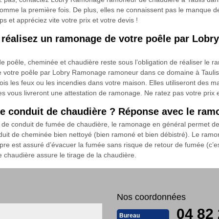
omme la première fois. De plus, elles ne connaissent pas le manque de 
s et appréciez vite votre prix et votre devis !
 et réalisez un ramonage de votre poêle par Lo
poêle, cheminée et chaudière reste sous l’obligation de réaliser le r
 de votre poêle par Lobry Ramonage ramoneur dans ce domaine à Taulis
ois les feux ou les incendies dans votre maison. Elles utiliseront des m
vous livreront une attestation de ramonage. Ne ratez pas votre prix et
e conduit de chaudière ? Réponse avec le ra
e conduit de fumée de chaudière, le ramonage en général permet de mai
duit de cheminée bien nettoyé (bien ramoné et bien débistré). Le ra
re est assuré d’évacuer la fumée sans risque de retour de fumée (c’est
haudière assure le tirage de la chaudière.
Nos coordonnées
04 82 
Bureau