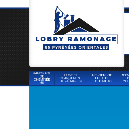
RAMONAGE
POSE ET
RECHERCHE
RÉPA
DE
CHANGEMENT
FUITE DE
P
CHEMINÉE
DE FAÎTAGE 66
TOITURE 66
CHE
66