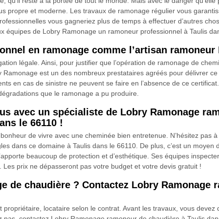
, qu’il reste à la portée de tout le monde. Mais avec le danger qu’elle
us propre et moderne. Les travaux de ramonage régulier vous garantiss
s professionnelles vous gagneriez plus de temps à effectuer d’autres cho
 équipes de Lobry Ramonage un ramoneur professionnel à Taulis dans 
ssionnel en ramonage comme l’artisan ramoneu
on légale. Ainsi, pour justifier que l’opération de ramonage de cheminée
y Ramonage est un des nombreux prestataires agréés pour délivrer ce do
nts en cas de sinistre ne peuvent se faire en l’absence de ce certificat.
s dégradations que le ramonage a pu produire.
ous avec un spécialiste de Lobry Ramonage ram
ans le 66110 !
de bonheur de vivre avec une cheminée bien entretenue. N’hésitez pas 
s dans ce domaine à Taulis dans le 66110. De plus, c’est un moyen de
apporte beaucoup de protection et d’esthétique. Ses équipes inspecter
. Les prix ne dépasseront pas votre budget et votre devis gratuit !
ge de chaudière ? Contactez Lobry Ramonage r
propriétaire, locataire selon le contrat. Avant les travaux, vous deve
sez pas, contactez Lobry Ramonage ramoneur de chaudière à Taulis dan