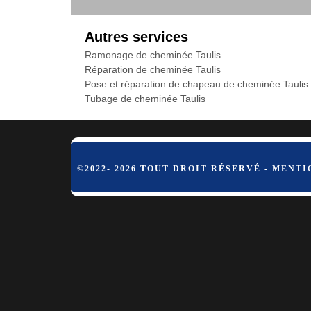
Autres services
Ramonage de cheminée Taulis
Réparation de cheminée Taulis
Pose et réparation de chapeau de cheminée Taulis
Tubage de cheminée Taulis
©2022- 2026 TOUT DROIT RÉSERVÉ -
MENTI