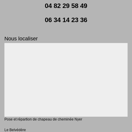
04 82 29 58 49
06 34 14 23 36
Nous localiser
Pose et répartion de chapeau de cheminée Nyer
Le Belvédère