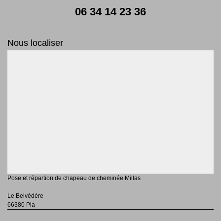
06 34 14 23 36
Nous localiser
Pose et répartion de chapeau de cheminée Millas
Le Belvédère
66380 Pia