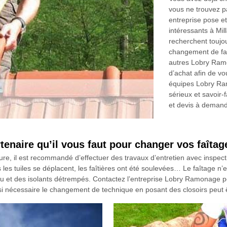
vous ne trouvez p
entreprise pose et
intéressants à Mi
recherchent toujou
changement de fai
autres Lobry Ramo
d’achat afin de v
équipes Lobry Ra
sérieux et savoir-
et devis à demand
enaire qu’il vous faut pour changer vos faîtag
 toiture, il est recommandé d’effectuer des travaux d’entretien avec insp
s les tuiles se déplacent, les faîtières ont été soulevées… Le faîtage n’es
 d’eau et des isolants détrempés. Contactez l’entreprise Lobry Ramonage
 si nécessaire le changement de technique en posant des closoirs peut ê