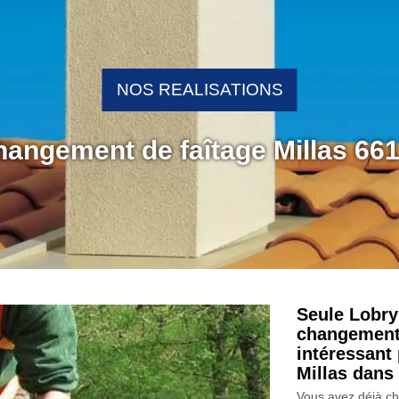
NOS REALISATIONS
hangement de faîtage Millas 66
Seule Lobry
changement d
intéressant
Millas dans 
Vous avez déjà che