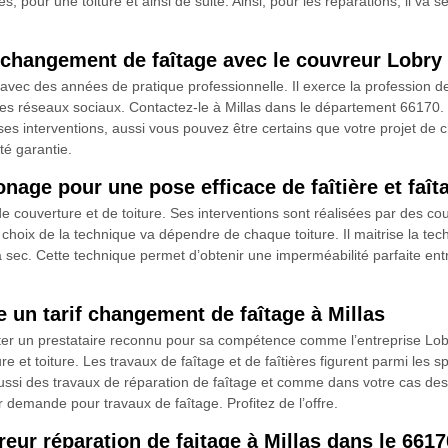
ères, pour une toiture et ainsi de suite. Ainsi, pour les réparations, il va 
 changement de faîtage avec le couvreur Lobr
vec des années de pratique professionnelle. Il exerce la profession d
 les réseaux sociaux. Contactez-le à Millas dans le département 66170. 
on ses interventions, aussi vous pouvez être certains que votre projet de
té garantie.
nage pour une pose efficace de faîtière et faît
couverture et de toiture. Ses interventions sont réalisées par des couv
e choix de la technique va dépendre de chaque toiture. Il maitrise la tec
 sec. Cette technique permet d’obtenir une imperméabilité parfaite entre
 un tarif changement de faîtage à Millas
ter un prestataire reconnu pour sa compétence comme l’entreprise Lob
toiture. Les travaux de faîtage et de faîtières figurent parmi les spéc
 aussi des travaux de réparation de faîtage et comme dans votre cas de
ur demande pour travaux de faîtage. Profitez de l’offre.
ur réparation de faitage à Millas dans le 661