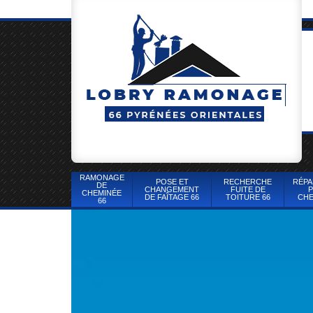
RAMONAGE
POSE ET
RECHERCHE
RÉPA
DE
CHANGEMENT
FUITE DE
P
CHEMINÉE
DE FAÎTAGE 66
TOITURE 66
CHE
66