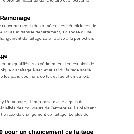
se référer au matériau de la toiture et effectuer le
y Ramonage
e couvreur depuis des années. Les bénéficiaires de
À Millas et dans le département, il dispose d’une
 changement de faîtage sera réalisé à la perfection.
age
reurs qualifiés et expérimentés. Il en est ainsi de
hnique du faîtage à sec et aussi du faîtage scellé.
 les pans des murs de toit et l’aération du toit.
ry Ramonage . L’entreprise existe depuis de
ialités des couvreurs de l’entreprise. Ils réalisent
s travaux de changement de faîtage. Le plus de
70 pour un changement de faitage