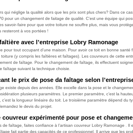
s qui néglige la qualité alors que les prix sont plus chers? Dans ce c
170 pour un changement de faitage de qualité. C’est une équipe qui pos
ses savoir-faire pour que votre toiture ne souffre plus, mais vous prot
is resteront à vos portées !
faîtière avec l’entreprise Lobry Ramonage
tre pour tout occupant d’une maison. Pour avoir ce toit en bonne santé 
toiture (y compris les faîtières et faîtages). Les couvreurs de cette entr
ement de faîtage. Pour le changement de faîtage, ils effectuent soigne
faîtage suivant la technique choisie.
çant le prix de pose da faîtage selon l’entrepr
e existe depuis des années. Elle excelle dans la pose et le changement 
nsidération plusieurs paramètres. Le premier paramètre, c’est la hauteu
e, c’est la longueur linéaire du toit. Le troisième paramètre dépend du 
 demandez le devis du projet.
 couvreur expérimenté pour pose et changemen
de faîtage, faites confiance à l’artisan couvreur Lobry Ramonage . Il es
age fait partie des capacités de ce professionnel. Il arrive que les prob