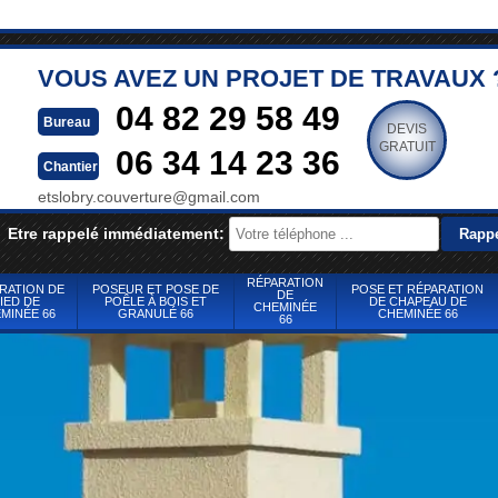
VOUS AVEZ UN PROJET DE TRAVAUX 
04 82 29 58 49
Bureau
DEVIS
GRATUIT
06 34 14 23 36
Chantier
etslobry.couverture@gmail.com
Etre rappelé immédiatement:
RÉPARATION
RATION DE
POSEUR ET POSE DE
POSE ET RÉPARATION
DE
IED DE
POÊLE À BOIS ET
DE CHAPEAU DE
CHEMINÉE
MINÉE 66
GRANULÉ 66
CHEMINÉE 66
66