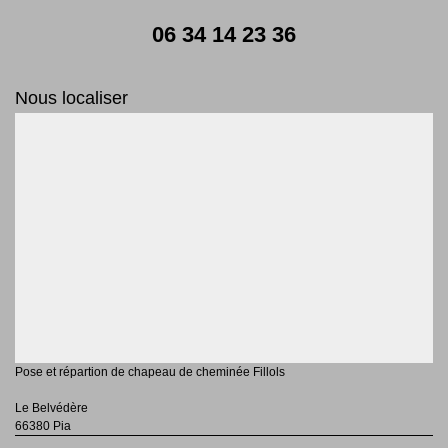
06 34 14 23 36
Nous localiser
Pose et répartion de chapeau de cheminée Fillols
Le Belvédère
66380 Pia