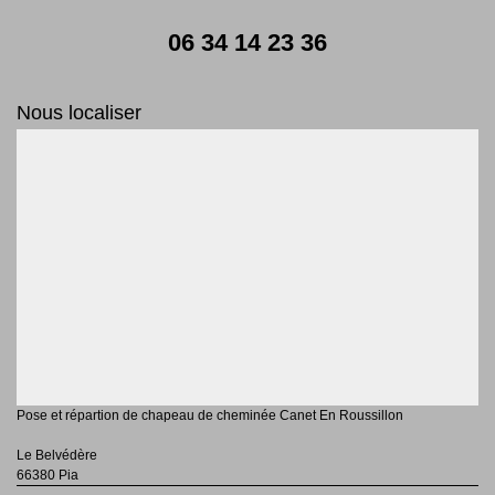
06 34 14 23 36
Nous localiser
Pose et répartion de chapeau de cheminée Canet En Roussillon
Le Belvédère
66380 Pia