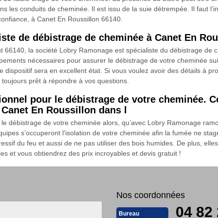
les conduits de cheminée. Il est issu de la suie détrempée. Il faut l’
 confiance, à Canet En Roussillon 66140.
iste de débistrage de cheminée à Canet En Rou
t 66140, la société Lobry Ramonage est spécialiste du débistrage de ch
nts nécessaires pour assurer le débistrage de votre cheminée suivant 
dispositif sera en excellent état. Si vous voulez avoir des détails à pro
t toujours prêt à répondre à vos questions.
ionnel pour le débistrage de votre cheminée. C
Canet En Roussillon dans l
ur le débistrage de votre cheminée alors, qu’avec Lobry Ramonage ram
uipes s’occuperont l’isolation de votre cheminée afin la fumée ne stag
ressif du feu et aussi de ne pas utiliser des bois humides. De plus, ell
s et vous obtiendrez des prix incroyables et devis gratuit !
Nos coordonnées
04 82 
Bureau