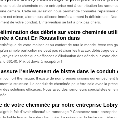
re conduit de cheminée notre entreprise met à contribution les ramoneu
t une caméra. Cette visualisation nous permet de connaitre l’épaisseur 
bistre est mince, alors nous utilisons immédiatement la débistreuse. Nos 
ement de votre conduit. L’intervention se fait à prix pas chers.
’élimination des débris sur votre cheminée ut
inée à Canet En Roussillon dans
sthétique de votre maison et au confort de tout le monde. Avec ces gra
’un simple particulier ne peut pas réaliser les travaux débistrage de ch
, croyez les techniques efficaces d’élimination des débris sur votre c
le 66140. Prix et devis à récupérer !
assure l’enlèvement de bistre dans le conduit
t confort thermique. Il existe de nombreuses raisons qui empêchent le 
dement la structure. Le conduit de cheminée peut être sale avec la présen
ter des solutions efficaces. Nous avec des ramoneurs spécialistes en en
inée.
age de votre cheminée par notre entreprise Lob
malgré le fait d’avoir effectué un ramonage ? Contactez notre entrepri
 du faible tirage de votre cheminée. La présence du bistre peut être une