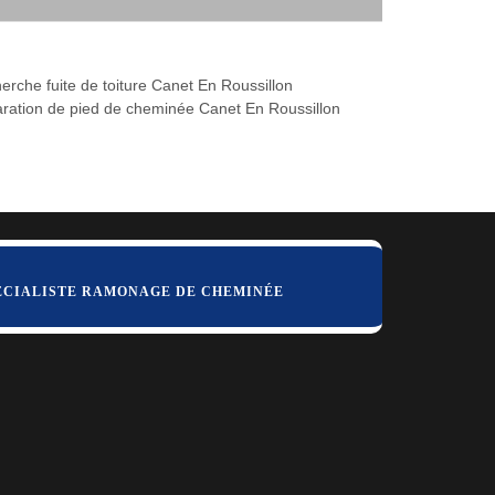
erche fuite de toiture Canet En Roussillon
ration de pied de cheminée Canet En Roussillon
ÉCIALISTE RAMONAGE DE CHEMINÉE