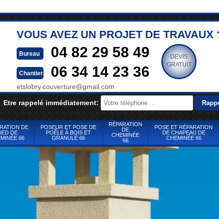
VOUS AVEZ UN PROJET DE TRAVAUX 
04 82 29 58 49
Bureau
DEVIS
GRATUIT
06 34 14 23 36
Chantier
etslobry.couverture@gmail.com
Etre rappelé immédiatement:
RÉPARATION
RATION DE
POSEUR ET POSE DE
POSE ET RÉPARATION
DE
IED DE
POÊLE À BOIS ET
DE CHAPEAU DE
CHEMINÉE
MINÉE 66
GRANULÉ 66
CHEMINÉE 66
66