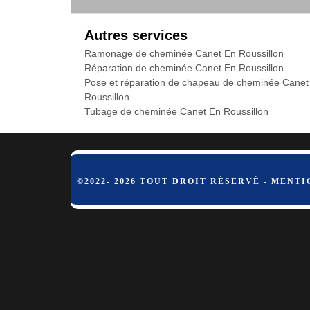
Autres services
Ramonage de cheminée Canet En Roussillon
Réparation de cheminée Canet En Roussillon
Pose et réparation de chapeau de cheminée Canet
Roussillon
Tubage de cheminée Canet En Roussillon
©2022- 2026 TOUT DROIT RÉSERVÉ -
MENTI