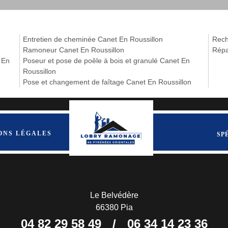
Entretien de cheminée Canet En Roussillon
Rech
Ramoneur Canet En Roussillon
Répa
 En
Poseur et pose de poêle à bois et granulé Canet En
Roussillon
Pose et changement de faîtage Canet En Roussillon
ONS LÉGALES
SP
Le Belvédère
66380 Pia
04 82 29 58 49
/
06 34 14 23 36