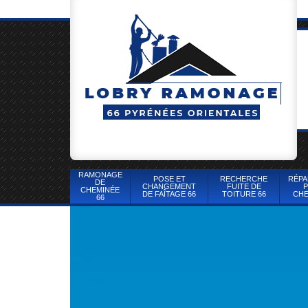
RAMONAGE
POSE ET
RECHERCHE
RÉPA
DE
CHANGEMENT
FUITE DE
P
CHEMINÉE
DE FAÎTAGE 66
TOITURE 66
CHE
66