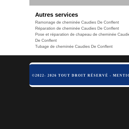
Autres services
Ramonage de cheminée Caudies De Conflent
Réparation de cheminée Caudies De Conflent
Pose et réparation de chapeau de cheminée Caudi
De Conflent
Tubage de cheminée Caudies De Conflent
©2022- 2026 TOUT DROIT RÉSERVÉ -
MENTI