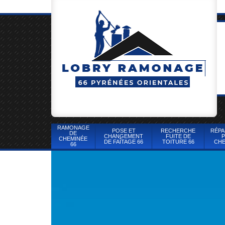
RAMONAGE
POSE ET
RECHERCHE
RÉPA
DE
CHANGEMENT
FUITE DE
P
CHEMINÉE
DE FAÎTAGE 66
TOITURE 66
CHE
66