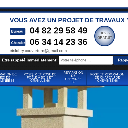
VOUS AVEZ UN PROJET DE TRAVAUX 
04 82 29 58 49
Bureau
DEVIS
GRATUIT
06 34 14 23 36
Chantier
etslobry.couverture@gmail.com
Etre rappelé immédiatement:
RÉPARATION
RATION DE
POSEUR ET POSE DE
POSE ET RÉPARATION
DE
IED DE
POÊLE À BOIS ET
DE CHAPEAU DE
CHEMINÉE
MINÉE 66
GRANULÉ 66
CHEMINÉE 66
66