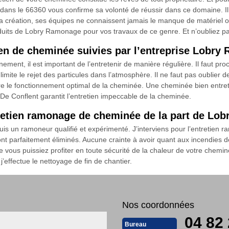
dans le 66360 vous confirme sa volonté de réussir dans ce domaine. Il
création, ses équipes ne connaissent jamais le manque de matériel ou 
oduits de Lobry Ramonage pour vos travaux de ce genre. Et n’oubliez pas
tien de cheminée suivies par l’entreprise Lobr
ement, il est important de l’entretenir de manière régulière. Il faut p
imite le rejet des particules dans l’atmosphère. Il ne faut pas oublier de 
ure le fonctionnement optimal de la cheminée. Une cheminée bien entre
e Conflent garantit l’entretien impeccable de la cheminée.
ntretien ramonage de cheminée de la part de L
is un ramoneur qualifié et expérimenté. J’interviens pour l’entretien
 sont parfaitement éliminés. Aucune crainte à avoir quant aux incendi
e vous puissiez profiter en toute sécurité de la chaleur de votre chemin
j’effectue le nettoyage de fin de chantier.
Nos coordonnées
04 82 
Bureau