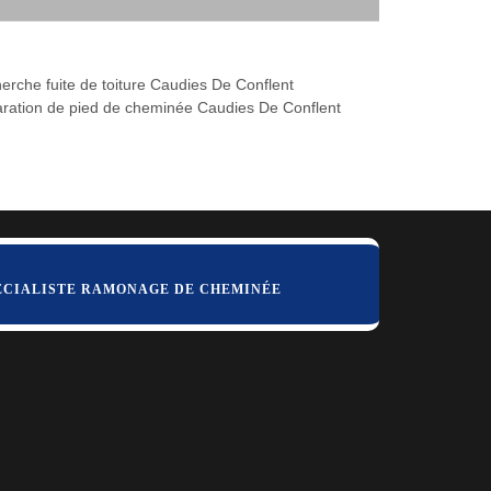
erche fuite de toiture Caudies De Conflent
ration de pied de cheminée Caudies De Conflent
ÉCIALISTE RAMONAGE DE CHEMINÉE