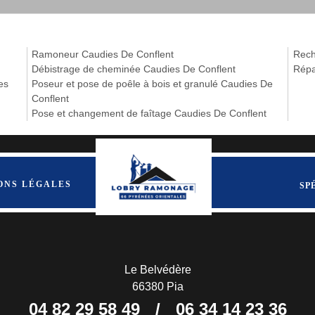
Ramoneur Caudies De Conflent
Rech
Débistrage de cheminée Caudies De Conflent
Répa
es
Poseur et pose de poêle à bois et granulé Caudies De
Conflent
Pose et changement de faîtage Caudies De Conflent
ONS LÉGALES
SP
Le Belvédère
66380 Pia
04 82 29 58 49
/
06 34 14 23 36