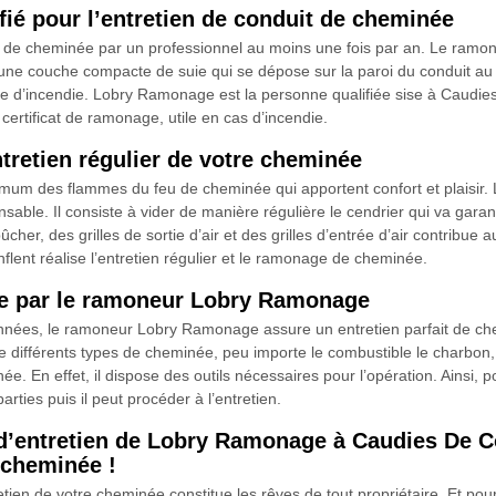
ié pour l’entretien de conduit de cheminée
uit de cheminée par un professionnel au moins une fois par an. Le ram
d’une couche compacte de suie qui se dépose sur la paroi du conduit au f
ue d’incendie. Lobry Ramonage est la personne qualifiée sise à Caudies 
certificat de ramonage, utile en cas d’incendie.
tretien régulier de votre cheminée
um des flammes du feu de cheminée qui apportent confort et plaisir. L’
ensable. Il consiste à vider de manière régulière le cendrier qui va ga
bûcher, des grilles de sortie d’air et des grilles d’entrée d’air contribu
nt réalise l’entretien régulier et le ramonage de cheminée.
ée par le ramoneur Lobry Ramonage
nnées, le ramoneur Lobry Ramonage assure un entretien parfait de c
de différents types de cheminée, peu importe le combustible le charbon, 
. En effet, il dispose des outils nécessaires pour l’opération. Ainsi, po
rties puis il peut procéder à l’entretien.
s d’entretien de Lobry Ramonage à Caudies De C
 cheminée !
tretien de votre cheminée constitue les rêves de tout propriétaire. Et