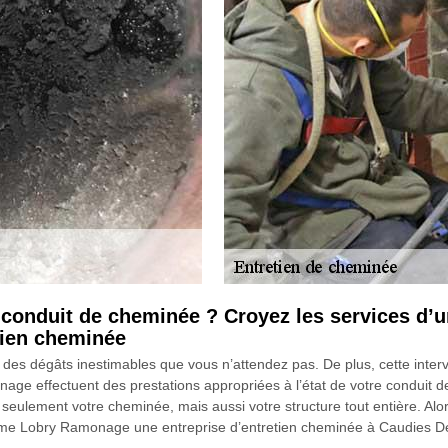
e conduit de cheminée ? Croyez les services d’
tien cheminée
des dégâts inestimables que vous n’attendez pas. De plus, cette interv
age effectuent des prestations appropriées à l’état de votre conduit de
n seulement votre cheminée, mais aussi votre structure tout entière. Alo
omme Lobry Ramonage une entreprise d’entretien cheminée à Caudies De