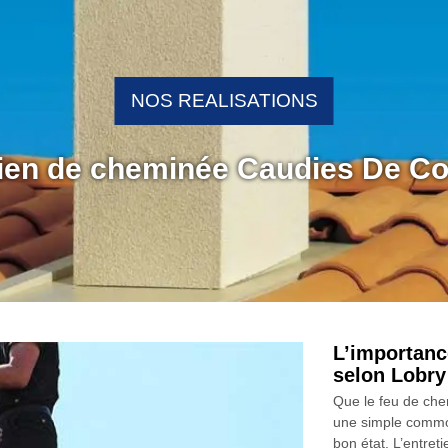
NOS REALISATIONS
etien de cheminée Caudies De Co
L’importanc
selon Lobr
Que le feu de chem
une simple commod
bon état. L’entret