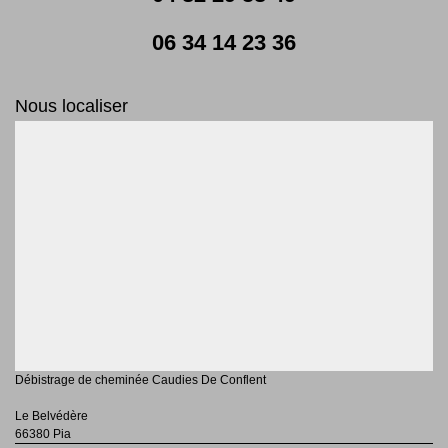
06 34 14 23 36
Nous localiser
Débistrage de cheminée Caudies De Conflent
Le Belvédère
66380 Pia