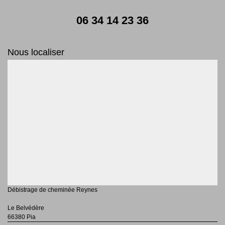
06 34 14 23 36
Nous localiser
Débistrage de cheminée Reynes
Le Belvédère
66380 Pia