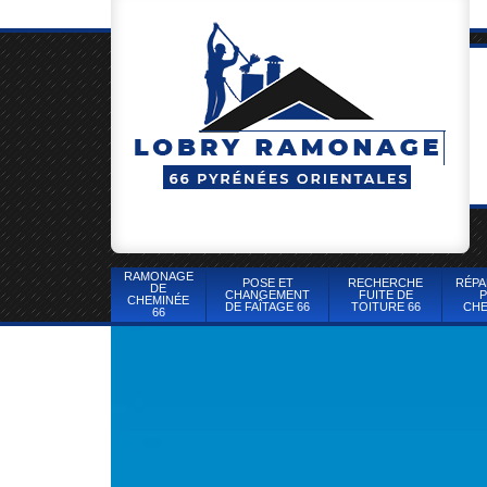
RAMONAGE
POSE ET
RECHERCHE
RÉPA
DE
CHANGEMENT
FUITE DE
P
CHEMINÉE
DE FAÎTAGE 66
TOITURE 66
CHE
66