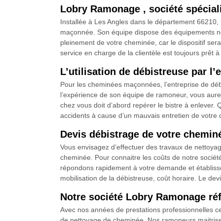
Lobry Ramonage , société spécial
Installée à Les Angles dans le département 66210, 
maçonnée. Son équipe dispose des équipements néces
pleinement de votre cheminée, car le dispositif sera
service en charge de la clientèle est toujours prêt 
L’utilisation de débistreuse par 
Pour les cheminées maçonnées, l’entreprise de débi
l’expérience de son équipe de ramoneur, vous aurez 
chez vous doit d’abord repérer le bistre à enlever. Qu
accidents à cause d’un mauvais entretien de votre
Devis débistrage de votre chemin
Vous envisagez d’effectuer des travaux de nettoyag
cheminée. Pour connaitre les coûts de notre socié
répondons rapidement à votre demande et établisso
mobilisation de la débistreuse, coût horaire. Le devis
Notre société Lobry Ramonage référ
Avec nos années de prestations professionnelles c
de nettoyage de cheminée. Nos ramoneurs maitrisent 