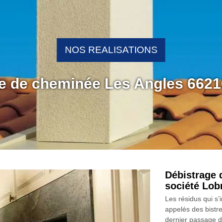
NOS REALISATIONS
ge de cheminée Les Angles 6621
Débistrage 
société Lo
Les résidus qui s’
appelés des bistre
dernier passage d