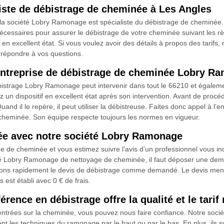
iste de débistrage de cheminée à Les Angles
la société Lobry Ramonage est spécialiste du débistrage de cheminée. I
saires pour assurer le débistrage de votre cheminée suivant les règles 
 en excellent état. Si vous voulez avoir des détails à propos des tarifs,
à répondre à vos questions.
l’entreprise de débistrage de cheminée Lobry 
strage Lobry Ramonage peut intervenir dans tout le 66210 et également
un dispositif en excellent état après son intervention. Avant de procé
and il le repère, il peut utiliser la débistreuse. Faites donc appel à l’en
 cheminée. Son équipe respecte toujours les normes en vigueur.
ée avec notre société Lobry Ramonage
e de cheminée et vous estimez suivre l’avis d’un professionnel vous in
té Lobry Ramonage de nettoyage de cheminée, il faut déposer une dem
ns rapidement le devis de débistrage comme demandé. Le devis mention
 est établi avec 0 € de frais.
ence en débistrage offre la qualité et le tari
entrées sur la cheminée, vous pouvez nous faire confiance. Notre soc
les techniques du ramonage par le haut ou par le bas. En plus, ils son