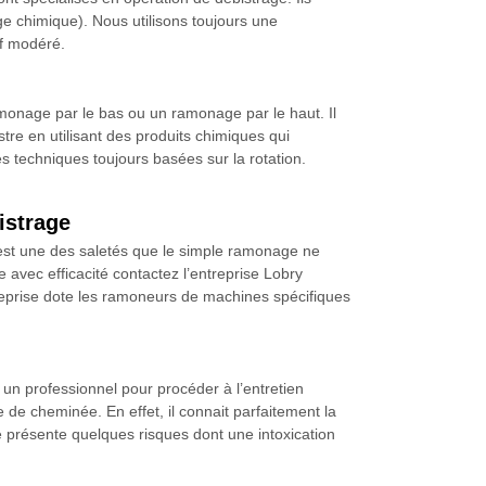
age chimique). Nous utilisons toujours une
if modéré.
amonage par le bas ou un ramonage par le haut. Il
stre en utilisant des produits chimiques qui
tes techniques toujours basées sur la rotation.
istrage
 est une des saletés que le simple ramonage ne
ge avec efficacité contactez l’entreprise Lobry
eprise dote les ramoneurs de machines spécifiques
à un professionnel pour procéder à l’entretien
 de cheminée. En effet, il connait parfaitement la
le présente quelques risques dont une intoxication