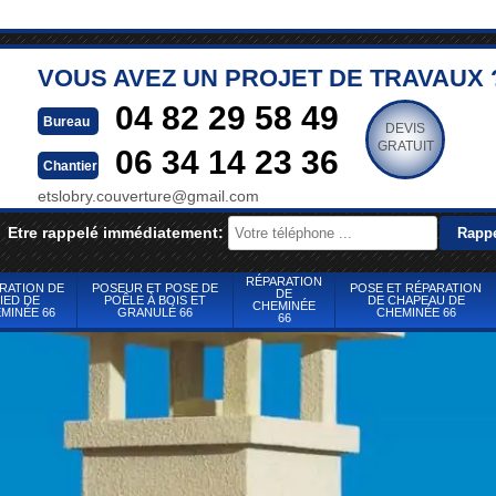
VOUS AVEZ UN PROJET DE TRAVAUX 
04 82 29 58 49
Bureau
DEVIS
GRATUIT
06 34 14 23 36
Chantier
etslobry.couverture@gmail.com
Etre rappelé immédiatement:
RÉPARATION
RATION DE
POSEUR ET POSE DE
POSE ET RÉPARATION
DE
IED DE
POÊLE À BOIS ET
DE CHAPEAU DE
CHEMINÉE
MINÉE 66
GRANULÉ 66
CHEMINÉE 66
66