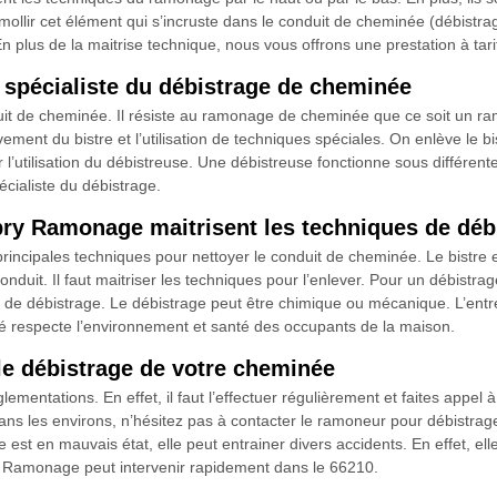
ramollir cet élément qui s’incruste dans le conduit de cheminée (débistr
n plus de la maitrise technique, nous vous offrons une prestation à tar
 spécialiste du débistrage de cheminée
duit de cheminée. Il résiste au ramonage de cheminée que ce soit un r
ement du bistre et l’utilisation de techniques spéciales. On enlève le bi
ar l’utilisation du débistreuse. Une débistreuse fonctionne sous différen
cialiste du débistrage.
bry Ramonage maitrisent les techniques de déb
principales techniques pour nettoyer le conduit de cheminée. Le bistre
u conduit. Il faut maitriser les techniques pour l’enlever. Pour un débistra
de débistrage. Le débistrage peut être chimique ou mécanique. L’entr
lisé respecte l’environnement et santé des occupants de la maison.
 débistrage de votre cheminée
lementations. En effet, il faut l’effectuer régulièrement et faites appel 
ans les environs, n’hésitez pas à contacter le ramoneur pour débistrage
est en mauvais état, elle peut entrainer divers accidents. En effet, el
 Ramonage peut intervenir rapidement dans le 66210.