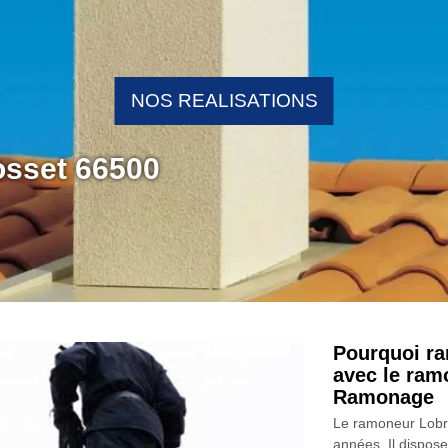
NOS REALISATIONS
osset 66500
Pourquoi ra
avec le ram
Ramonage
Le ramoneur Lobr
années. Il dispose