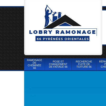
RAMONAGE
POSE ET
RECHERCHE
RÉPA
DE
CHANGEMENT
FUITE DE
P
CHEMINÉE
DE FAÎTAGE 66
TOITURE 66
CHE
66