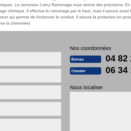
echniques. Le ramoneur Lobry Ramonage nous donne des précisions. En t
e chimique. Il effectue le ramonage par le haut, mais il assure aussi
isson qui permet de frictionner le conduit. Il assure la protection en 
rme la cheminée).
Nos coordonnées
04 82 
Bureau
06 34 
Chantier
Nous localiser