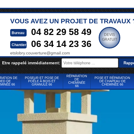
VOUS AVEZ UN PROJET DE TRAVAUX 
04 82 29 58 49
Bureau
DEVIS
GRATUIT
06 34 14 23 36
Chantier
etslobry.couverture@gmail.com
Etre rappelé immédiatement:
RÉPARATION
RATION DE
POSEUR ET POSE DE
POSE ET RÉPARATION
DE
IED DE
POÊLE À BOIS ET
DE CHAPEAU DE
CHEMINÉE
MINÉE 66
GRANULÉ 66
CHEMINÉE 66
66