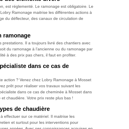
on, est réglementé. Le ramonage est obligatoire. Le
r Lobry Ramonage maitrise les différentes actions à
ge du déflecteur, des canaux de circulation de
en ramonage
estations. Il a toujours livré des chantiers avec
 ce soit du ramonage à l’ancienne ou du ramonage par
té à des prix pas chers, il faut en profiter.
écialiste dans ce cas de
tte action ? Venez chez Lobry Ramonage à Mosset
ez prêt pour réaliser vos travaux suivant les
écialiste dans ce cas de cheminée à Mosset dans
t chaudière. Votre prix reste plus bas !
types de chaudière
ffectuer sur ce matériel. Il maitrise les
tien et surtout pour les interventions pour
breuses années. Avec ses connaissances acquises en