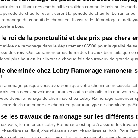
allations utilisant des combustibles solides comme le bois ou le charb
la période de chauffe, et un, durant la période de chauffe. Le ramoneu
 un ramonage du conduit de cheminée. Il assure le démontage et nettoya
poêle à bois.
e roi de la ponctualité et des prix pas chers 
ière de ramonage dans le département 66500 pour la qualité de ses pr
litesse des rois. Oui, ce ramoneur est le roi des travaux bien faits que
édestal plus haut en leur livrant à chaque fois des travaux de grande quali
de cheminée chez Lobry Ramonage ramoneur sp
!
e ramonage puisque vous avez senti que votre cheminée nécessite ce
ais vous devez savoir avant tout les coûts estimatifs afin que vous soy
r votre devis ramonage de cheminée chez Lobry Ramonage ramoneur sp
votre devis ramonage de cheminée pour tout type de cheminée, poêle e
 les travaux de ramonage sur les différents 
ez vous, le ramoneur Lobry Ramonage est apte à assurer les travaux à e
audières au fioul, chaudières au gaz, chaudières au bois. Pour l’entre
aites confiance à son savoir-faire. Il est professionnel depuis de nom