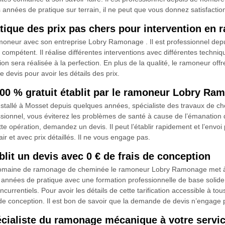
 années de pratique sur terrain, il ne peut que vous donnez satisfactio
ique des prix pas chers pour intervention en
amoneur avec son entreprise Lobry Ramonage . Il est professionnel dep
ompétent. Il réalise différentes interventions avec différentes techniqu
on sera réalisée à la perfection. En plus de la qualité, le ramoneur offr
 devis pour avoir les détails des prix.
0 % gratuit établit par le ramoneur Lobry Ra
allé à Mosset depuis quelques années, spécialiste des travaux de che
ionnel, vous éviterez les problèmes de santé à cause de l’émanation d
tte opération, demandez un devis. Il peut l’établir rapidement et l’envo
r et avec prix détaillés. Il ne vous engage pas.
it un devis avec 0 € de frais de conception
maine de ramonage de cheminée le ramoneur Lobry Ramonage met à la d
rs années de pratique avec une formation professionnelle de base solid
currentiels. Pour avoir les détails de cette tarification accessible à to
de conception. Il est bon de savoir que la demande de devis n’engage 
ialiste du ramonage mécanique à votre servi