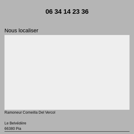
06 34 14 23 36
Nous localiser
Ramoneur Corneilla Del Vercol
Le Belvédère
66380 Pia