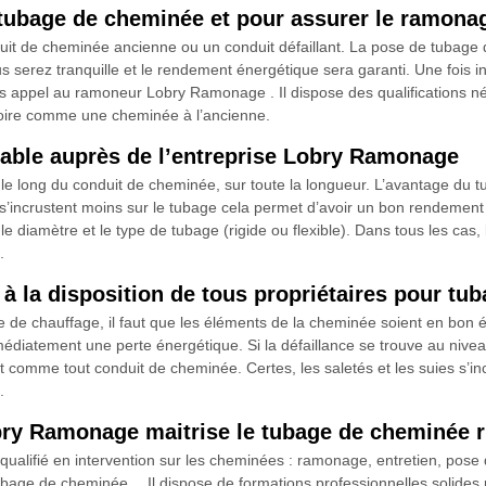
bage de cheminée et pour assurer le ramonag
duit de cheminée ancienne ou un conduit défaillant. La pose de tubage 
ous serez tranquille et le rendement énergétique sera garanti. Une fois
tes appel au ramoneur Lobry Ramonage . Il dispose des qualifications 
atoire comme une cheminée à l’ancienne.
able auprès de l’entreprise Lobry Ramonage
 le long du conduit de cheminée, sur toute la longueur. L’avantage du 
es s’incrustent moins sur le tubage cela permet d’avoir un bon rendement
 diamètre et le type de tubage (rigide ou flexible). Dans tous les cas
.
 la disposition de tous propriétaires pour tu
e de chauffage, il faut que les éléments de la cheminée soient en bon 
iatement une perte énergétique. Si la défaillance se trouve au niveau 
nt comme tout conduit de cheminée. Certes, les saletés et les suies s’inc
.
y Ramonage maitrise le tubage de cheminée ri
ualifié en intervention sur les cheminées : ramonage, entretien, pose
tubage de cheminée… Il dispose de formations professionnelles solides 