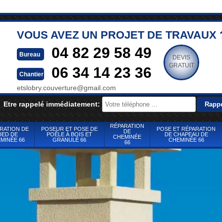
VOUS AVEZ UN PROJET DE TRAVAUX 
04 82 29 58 49
Bureau
DEVIS
GRATUIT
06 34 14 23 36
Chantier
etslobry.couverture@gmail.com
Etre rappelé immédiatement:
RÉPARATION
RATION DE
POSEUR ET POSE DE
POSE ET RÉPARATION
DE
IED DE
POÊLE À BOIS ET
DE CHAPEAU DE
CHEMINÉE
MINÉE 66
GRANULÉ 66
CHEMINÉE 66
66