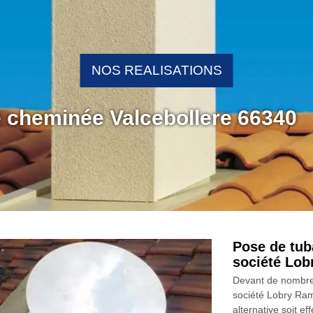
NOS REALISATIONS
e cheminée Valcebollere 66340
Pose de tub
société Lo
Devant de nombre
société Lobry Ra
alternative soit e