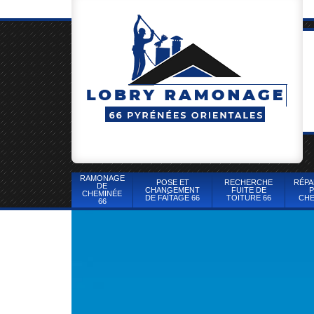
RAMONAGE
POSE ET
RECHERCHE
RÉPA
DE
CHANGEMENT
FUITE DE
P
CHEMINÉE
DE FAÎTAGE 66
TOITURE 66
CHE
66