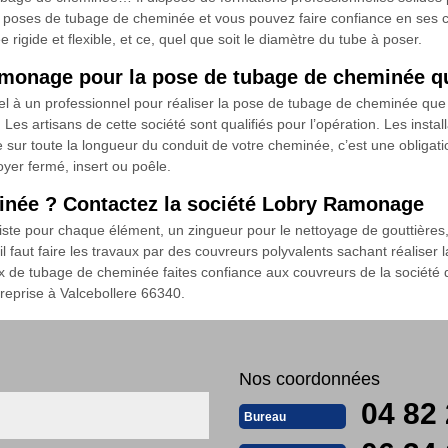
es poses de tubage de cheminée et vous pouvez faire confiance en ses c
rigide et flexible, et ce, quel que soit le diamètre du tube à poser.
Ramonage pour la pose de tubage de cheminée 
l à un professionnel pour réaliser la pose de tubage de cheminée que
Les artisans de cette société sont qualifiés pour l’opération. Les inst
ée sur toute la longueur du conduit de votre cheminée, c’est une obligat
yer fermé, insert ou poêle.
inée ? Contactez la société Lobry Ramonage
ialiste pour chaque élément, un zingueur pour le nettoyage de gouttière
 il faut faire les travaux par des couvreurs polyvalents sachant réalise
aux de tubage de cheminée faites confiance aux couvreurs de la socié
reprise à Valcebollere 66340.
Nos coordonnées
04 82 
Bureau