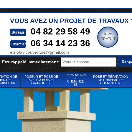
VOUS AVEZ UN PROJET DE TRAVAUX 
04 82 29 58 49
Bureau
DEVIS
GRATUIT
06 34 14 23 36
Chantier
etslobry.couverture@gmail.com
Etre rappelé immédiatement:
RÉPARATION
RATION DE
POSEUR ET POSE DE
POSE ET RÉPARATION
DE
IED DE
POÊLE À BOIS ET
DE CHAPEAU DE
CHEMINÉE
MINÉE 66
GRANULÉ 66
CHEMINÉE 66
66