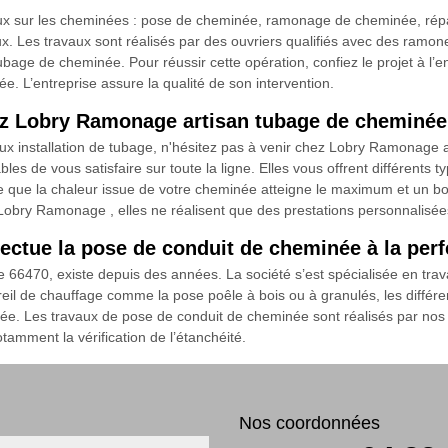
ux sur les cheminées : pose de cheminée, ramonage de cheminée, répa
. Les travaux sont réalisés par des ouvriers qualifiés avec des ramone
e tubage de cheminée. Pour réussir cette opération, confiez le projet à 
 L’entreprise assure la qualité de son intervention.
ez Lobry Ramonage artisan tubage de cheminée 
ux installation de tubage, n'hésitez pas à venir chez Lobry Ramonage 
les de vous satisfaire sur toute la ligne. Elles vous offrent différents
ire que la chaleur issue de votre cheminée atteigne le maximum et un bo
obry Ramonage , elles ne réalisent que des prestations personnalisées.
ectue la pose de conduit de cheminée à la perf
 66470, existe depuis des années. La société s’est spécialisée en tra
reil de chauffage comme la pose poêle à bois ou à granulés, les différe
. Les travaux de pose de conduit de cheminée sont réalisés par nos arti
tamment la vérification de l’étanchéité.
Nos coordonnées