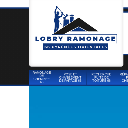
RAMONAGE
POSE ET
RECHERCHE
RÉPA
DE
CHANGEMENT
FUITE DE
P
CHEMINÉE
DE FAÎTAGE 66
TOITURE 66
CHE
66