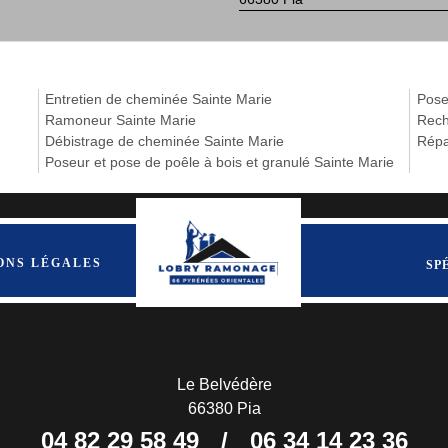
Entretien de cheminée Sainte Marie
Pose
Ramoneur Sainte Marie
Rech
Débistrage de cheminée Sainte Marie
Répa
Poseur et pose de poêle à bois et granulé Sainte Marie
ONS LÉGALES
SP
Le Belvédère
66380 Pia
04 82 29 58 49
/
06 34 14 23 36