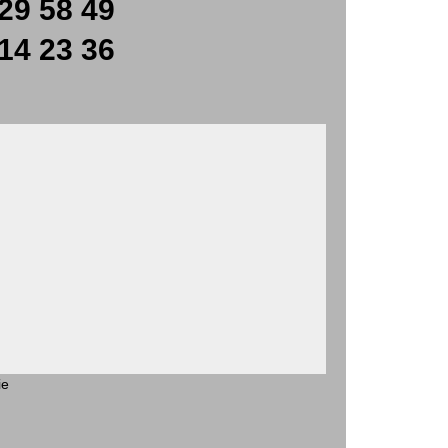
29 58 49
14 23 36
ie