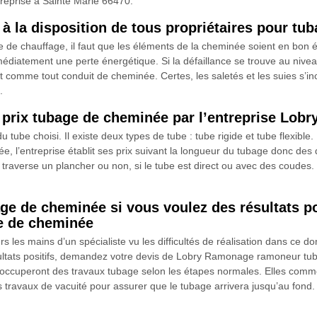
treprise à Sainte Marie 66470.
 la disposition de tous propriétaires pour tu
e de chauffage, il faut que les éléments de la cheminée soient en bon 
iatement une perte énergétique. Si la défaillance se trouve au niveau 
nt comme tout conduit de cheminée. Certes, les saletés et les suies s’inc
.
e prix tubage de cheminée par l’entreprise Lo
tube choisi. Il existe deux types de tube : tube rigide et tube flexible.
ée, l’entreprise établit ses prix suivant la longueur du tubage donc de
ge traverse un plancher ou non, si le tube est direct ou avec des coudes.
ge de cheminée si vous voulez des résultats po
e de cheminée
es mains d’un spécialiste vu les difficultés de réalisation dans ce do
ltats positifs, demandez votre devis de Lobry Ramonage ramoneur tu
occuperont des travaux tubage selon les étapes normales. Elles comme
travaux de vacuité pour assurer que le tubage arrivera jusqu’au fond.