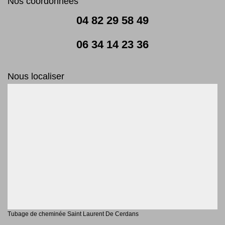
Nos coordonnées
04 82 29 58 49
06 34 14 23 36
Nous localiser
Tubage de cheminée Saint Laurent De Cerdans