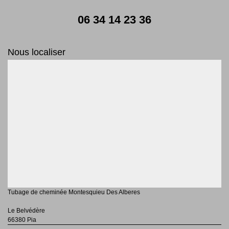
06 34 14 23 36
Nous localiser
Tubage de cheminée Montesquieu Des Alberes
Le Belvédère
66380 Pia