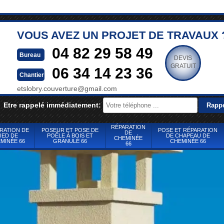
VOUS AVEZ UN PROJET DE TRAVAUX 
04 82 29 58 49
Bureau
DEVIS
GRATUIT
06 34 14 23 36
Chantier
etslobry.couverture@gmail.com
Etre rappelé immédiatement:
RÉPARATION
RATION DE
POSEUR ET POSE DE
POSE ET RÉPARATION
DE
IED DE
POÊLE À BOIS ET
DE CHAPEAU DE
CHEMINÉE
MINÉE 66
GRANULÉ 66
CHEMINÉE 66
66