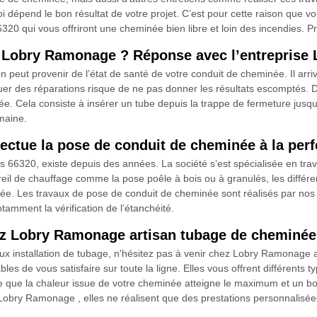
i dépend le bon résultat de votre projet. C’est pour cette raison que vo
ui vous offriront une cheminée bien libre et loin des incendies. Pren
e Lobry Ramonage ? Réponse avec l’entrepris
peut provenir de l’état de santé de votre conduit de cheminée. Il arriv
er des réparations risque de ne pas donner les résultats escomptés. Dev
ée. Cela consiste à insérer un tube depuis la trappe de fermeture jusqu
maine.
ectue la pose de conduit de cheminée à la perf
 66320, existe depuis des années. La société s’est spécialisée en tra
reil de chauffage comme la pose poêle à bois ou à granulés, les différe
. Les travaux de pose de conduit de cheminée sont réalisés par nos arti
tamment la vérification de l’étanchéité.
ez Lobry Ramonage artisan tubage de cheminée
aux installation de tubage, n'hésitez pas à venir chez Lobry Ramonage
les de vous satisfaire sur toute la ligne. Elles vous offrent différents
ire que la chaleur issue de votre cheminée atteigne le maximum et un bo
obry Ramonage , elles ne réalisent que des prestations personnalisées.