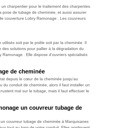
s, un charpentier pour le traitement des charpentes.
r la pose de tubage de cheminée, et aussi assurer
té de couverture Lobry Ramonage . Les couvreurs
ilisés soit par le poêle soit par la cheminée. Il
ne des solutions pour pallier à la dégradation du
y Ramonage . Elle dispose d’ouvriers spécialisés
bage de cheminée
état depuis le cœur de la cheminée jusqu’au
du conduit de cheminée, alors il faut installer un
rustent mal sur le tubage, mais il faut effectuer le
amonage un couvreur tubage de
ge un couvreur tubage de cheminée à Marquixanes
x tout au long de votre conduit. Elles appliquent