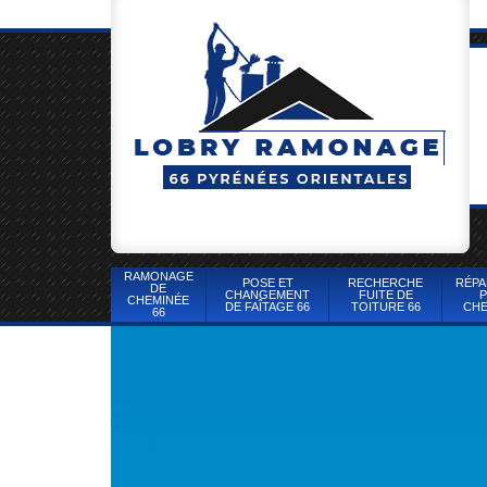
RAMONAGE
POSE ET
RECHERCHE
RÉPA
DE
CHANGEMENT
FUITE DE
P
CHEMINÉE
DE FAÎTAGE 66
TOITURE 66
CHE
66