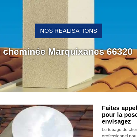
NOS REALISATIONS
e cheminée Marquixanes 66320
Faites appe
pour la pos
envisagez
Le tubage de chem
professionnel pou