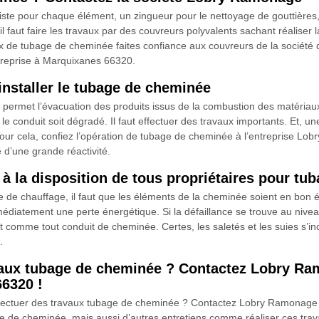
ialiste pour chaque élément, un zingueur pour le nettoyage de gouttière
 il faut faire les travaux par des couvreurs polyvalents sachant réalise
aux de tubage de cheminée faites confiance aux couvreurs de la socié
ntreprise à Marquixanes 66320.
nstaller le tubage de cheminée
permet l’évacuation des produits issus de la combustion des matériaux ut
 le conduit soit dégradé. Il faut effectuer des travaux importants. Et, u
ur cela, confiez l’opération de tubage de cheminée à l’entreprise Lobr
e d’une grande réactivité.
 la disposition de tous propriétaires pour tu
e de chauffage, il faut que les éléments de la cheminée soient en bon 
iatement une perte énergétique. Si la défaillance se trouve au niveau 
nt comme tout conduit de cheminée. Certes, les saletés et les suies s’inc
.
avaux tubage de cheminée ? Contactez Lobry R
6320 !
s effectuer des travaux tubage de cheminée ? Contactez Lobry Ramona
 de cheminée, mais aussi d’autres entretiens comme réaliser ces travau