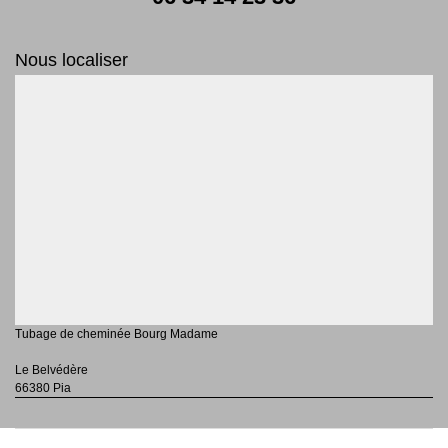
Nous localiser
Tubage de cheminée Bourg Madame
Le Belvédère
66380 Pia