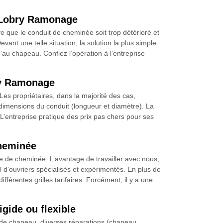
e Lobry Ramonage
e que le conduit de cheminée soit trop détérioré et
ant une telle situation, la solution la plus simple
’au chapeau. Confiez l’opération à l’entreprise
bry Ramonage
 Les propriétaires, dans la majorité des cas,
s dimensions du conduit (longueur et diamètre). La
 L’entreprise pratique des prix pas chers pour ses
cheminée
e de cheminée. L’avantage de travailler avec nous,
l d’ouvriers spécialisés et expérimentés. En plus de
fférentes grilles tarifaires. Forcément, il y a une
gide ou flexible
 de chapeau, diverses réparations (chapeau,