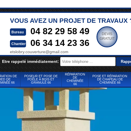
VOUS AVEZ UN PROJET DE TRAVAUX 
04 82 29 58 49
Bureau
DEVIS
GRATUIT
06 34 14 23 36
Chantier
etslobry.couverture@gmail.com
Etre rappelé immédiatement:
RÉPARATION
RATION DE
POSEUR ET POSE DE
POSE ET RÉPARATION
DE
IED DE
POÊLE À BOIS ET
DE CHAPEAU DE
CHEMINÉE
MINÉE 66
GRANULÉ 66
CHEMINÉE 66
66