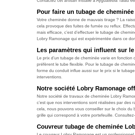
Contactez cet artisan installé à Ayguatebia Talau 6
Pour faire un tubage de cheminé
Votre cheminée donne de mauvais tirage ? La raison 
cela provoque des fuites de fumée ou reflux. Effectu
mais efficace, c’est d’effectuer le tubage de chemin
Lobry Ramonage qui est expérimentée dans ce do
Les paramètres qui influent sur l
Le prix d’un tubage de cheminée varie en fonction du 
préfèrent le tube flexible. Pour le tubage de chemin
forme du conduit influe aussi sur le prix si le tuba
interventions.
Notre société Lobry Ramonage offr
Notre société de travaux de cheminée Lobry Ramonag
c’est que nos interventions sont réalisées par des 
cela, nous pouvons vous conseiller sur le choix du bo
grille qui correspond à votre portefeuille. Consultez
Couvreur tubage de cheminée Lobr
Le couvreur Lobry Ramonage est un professionnel q