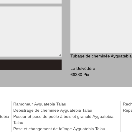
Tubage de cheminée Ayguatebia
Le Belvédère
66380 Pia
Ramoneur Ayguatebia Talau
Rech
Débistrage de cheminée Ayguatebia Talau
Répa
tebia
Poseur et pose de poêle à bois et granulé Ayguatebia
Talau
Pose et changement de faîtage Ayguatebia Talau