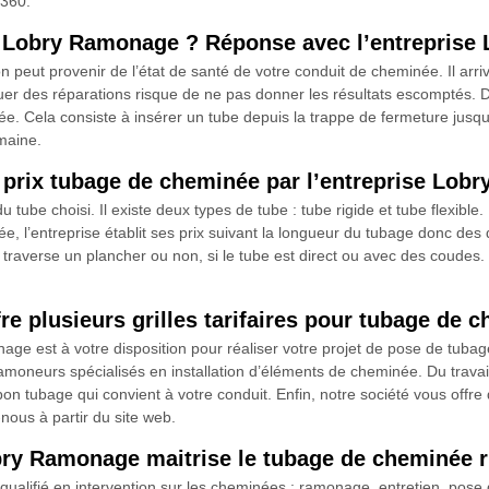
6360.
e Lobry Ramonage ? Réponse avec l’entrepris
peut provenir de l’état de santé de votre conduit de cheminée. Il arriv
er des réparations risque de ne pas donner les résultats escomptés. Dev
ée. Cela consiste à insérer un tube depuis la trappe de fermeture jusqu
maine.
e prix tubage de cheminée par l’entreprise Lo
tube choisi. Il existe deux types de tube : tube rigide et tube flexible.
ée, l’entreprise établit ses prix suivant la longueur du tubage donc de
ge traverse un plancher ou non, si le tube est direct ou avec des coudes.
e plusieurs grilles tarifaires pour tubage de 
e est à votre disposition pour réaliser votre projet de pose de tubag
ramoneurs spécialisés en installation d’éléments de cheminée. Du travai
n tubage qui convient à votre conduit. Enfin, notre société vous offre di
-nous à partir du site web.
y Ramonage maitrise le tubage de cheminée ri
ualifié en intervention sur les cheminées : ramonage, entretien, pose