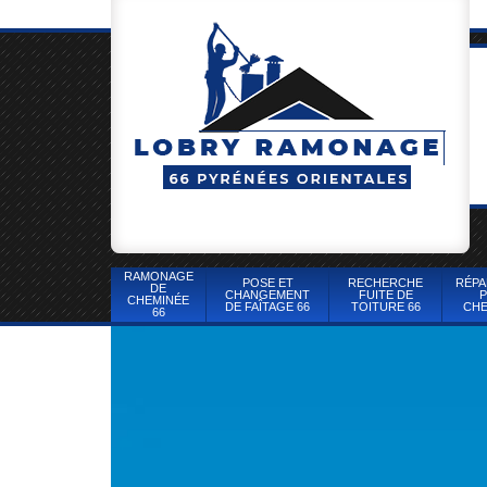
RAMONAGE
POSE ET
RECHERCHE
RÉPA
DE
CHANGEMENT
FUITE DE
P
CHEMINÉE
DE FAÎTAGE 66
TOITURE 66
CHE
66