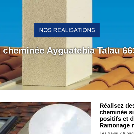
NOS REALISATIONS
e cheminée Ayguatebia Talau 6
Réalisez de
cheminée si
positifs et
Ramonage r
Les travaux tuba