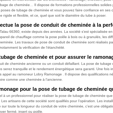
tubage de cheminée… Il dispose de formations professionnelles solides 
es poses de tubage de cheminée et vous pouvez faire confiance en ses c
rigide et flexible, et ce, quel que soit le diamètre du tube à poser.
ectue la pose de conduit de cheminée à la perf
alau 66360, existe depuis des années. La société s’est spécialisée e
appareil de chauffage comme la pose poêle à bois ou à granulés, les diff
minée. Les travaux de pose de conduit de cheminée sont réalisés par no
notamment la vérification de l’étanchéité.
bage de cheminée et pour assurer le ramonag
duit de cheminée ancienne ou un conduit défaillant. La pose de tubage 
ous serez tranquille et le rendement énergétique sera garanti. Une fois
tes appel au ramoneur Lobry Ramonage . Il dispose des qualifications 
atoire comme une cheminée à l’ancienne.
Ramonage pour la pose de tubage de cheminée 
l à un professionnel pour réaliser la pose de tubage de cheminée que
Les artisans de cette société sont qualifiés pour l’opération. Les inst
ée sur toute la longueur du conduit de votre cheminée, c’est une obligat
yer fermé, insert ou poêle.