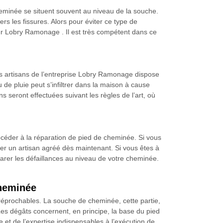
cheminée se situent souvent au niveau de la souche.
vers les fissures. Alors pour éviter ce type de
ur Lobry Ramonage . Il est très compétent dans ce
s artisans de l’entreprise Lobry Ramonage dispose
 de pluie peut s’infiltrer dans la maison à cause
seront effectuées suivant les règles de l’art, où
rocéder à la réparation de pied de cheminée. Si vous
peler un artisan agréé dès maintenant. Si vous êtes à
rer les défaillances au niveau de votre cheminée.
cheminée
réprochables. La souche de cheminée, cette partie,
 Les dégâts concernent, en principe, la base du pied
et de l’expertise indispensables à l’exécution de