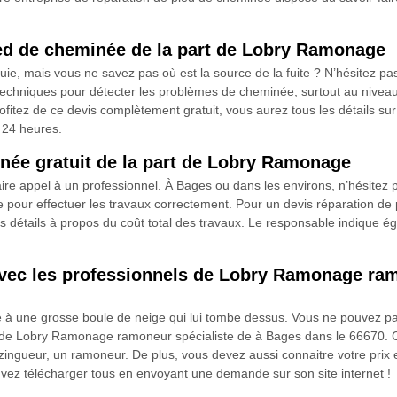
pied de cheminée de la part de Lobry Ramonage
, mais vous ne savez pas où est la source de la fuite ? N’hésitez pas 
 techniques pour détecter les problèmes de cheminée, surtout au nivea
fitez de ce devis complètement gratuit, vous aurez tous les détails su
 24 heures.
inée gratuit de la part de Lobry Ramonage
aire appel à un professionnel. À Bages ou dans les environs, n’hésitez
e pour effectuer les travaux correctement. Pour un devis réparation de p
 détails à propos du coût total des travaux. Le responsable indique é
vec les professionnels de Lobry Ramonage ram
à une grosse boule de neige qui lui tombe dessus. Vous ne pouvez pas 
ls de Lobry Ramonage ramoneur spécialiste de à Bages dans le 66670. 
 zingueur, un ramoneur. De plus, vous devez aussi connaitre votre prix
z télécharger tous en envoyant une demande sur son site internet !