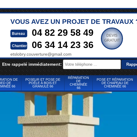
VOUS AVEZ UN PROJET DE TRAVAUX 
04 82 29 58 49
Bureau
DEVIS
GRATUIT
06 34 14 23 36
Chantier
etslobry.couverture@gmail.com
Etre rappelé immédiatement:
RÉPARATION
RATION DE
POSEUR ET POSE DE
POSE ET RÉPARATION
DE
IED DE
POÊLE À BOIS ET
DE CHAPEAU DE
CHEMINÉE
MINÉE 66
GRANULÉ 66
CHEMINÉE 66
66