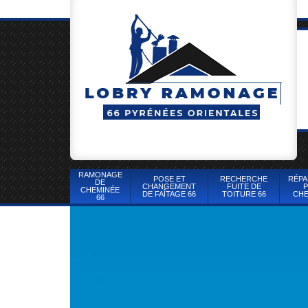
RAMONAGE
POSE ET
RECHERCHE
RÉPA
DE
CHANGEMENT
FUITE DE
P
CHEMINÉE
DE FAÎTAGE 66
TOITURE 66
CHE
66