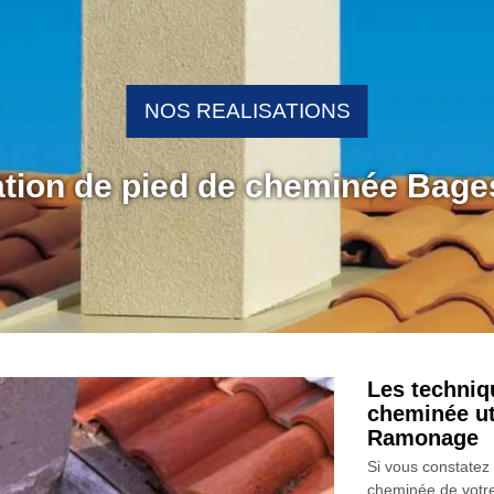
NOS REALISATIONS
ration de pied de cheminée Bag
Les techniq
cheminée uti
Ramonage
Si vous constatez
cheminée de votre