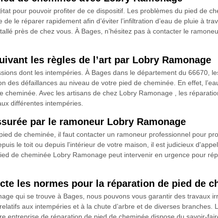
 état pour pouvoir profiter de ce dispositif. Les problèmes du pied de 
 de le réparer rapidement afin d’éviter l’infiltration d’eau de pluie à tra
tallé près de chez vous. À Bages, n’hésitez pas à contacter le ramone
ivant les règles de l’art par Lobry Ramonage
ssions dont les intempéries. À Bages dans le département du 66670, le
n des défaillances au niveau de votre pied de cheminée. En effet, l’eau
 cheminée. Avec les artisans de chez Lobry Ramonage , les réparations 
a aux différentes intempéries.
assurée par le ramoneur Lobry Ramonage
u pied de cheminée, il faut contacter un ramoneur professionnel pour p
uis le toit ou depuis l'intérieur de votre maison, il est judicieux d'ap
ied de cheminée Lobry Ramonage peut intervenir en urgence pour répa
te les normes pour la réparation de pied de 
nage qui se trouve à Bages, nous pouvons vous garantir des travaux ir
 relatifs aux intempéries et à la chute d’arbre et de diverses branches.
 entreprise de réparation de pied de cheminée dispose du savoir-faire 